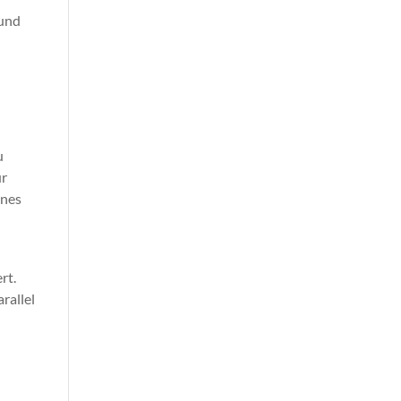
 und
u
ür
ines
rt.
rallel