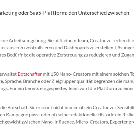
rketing oder SaaS-Plattform: den Unterschied zwischen
eine Arbeitsumgebung. Sie hilft einem Team, Creator zu recherchie
, Austausch zu zentralisieren und Dashboards zu erstellen. Lösunge
lares Bedürfnis: die operative Zerstreuung zu reduzieren und Zuga
verwaltet
Botschafter
mit 150 Nano-Creators mit einem solchen T
te, Sprache, Branche oder Zielgruppenqualität begrenzen die manu
ngs. Für ein bereits eingespieltes Team wird die Plattform zu ein
die Botschaft. Sie erkennt nicht immer, ob ein Creator zur Sensibil
blen Kampagne passt oder ob seine redaktionelle Historie ein Risik
Gleichgewicht zwischen Nano-Influence, Micro-Creators, Expertenpro