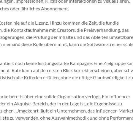
ungen, Impressionen, Klicks oder Interaktionen zu visualisieren.
iches oder jährliches Abonnement.
sten nie auf die Lizenz. Hinzu kommen die Zeit, die für die
en, die Kontaktaufnahme mit Creators, die Preisverhandlung, das
erzögerungen, die Prüfung der Inhalte und das Ableiten umsetzbar
niemand diese Rolle übernimmt, kann die Software zu einer schl
antiert noch keine leistungsstarke Kampagne. Eine Zielgruppe ka
gement-Rate kann auf den ersten Blick korrekt erscheinen, aber sc
istisch alle Kriterien erfüllen, ohne die nötige Glaubwürdigkeit z
rke bereits über eine solide Organisation verfügt. Ein Influencer
r ein Akquise-Bereich, der in der Lage ist, die Ergebnisse zu
 ziehen. Umgekehrt läuft ein Unternehmen, das Influencer-Marke
taktliste zu verwenden, ohne Auswahlmethodik und ohne Performan