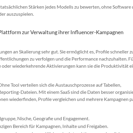
e tatsächlichen Stärken jedes Modells zu bewerten, ohne Software
der auszuspielen.
Plattform zur Verwaltung ihrer Influencer-Kampagnen
ngen an Skalierung sehr gut. Sie ermöglicht es, Profile schneller z
röffentlichungen zu verfolgen und die Performance nachzuhalten. F
er wiederkehrende Aktivierungen kann sie die Produktivität e
 Ohne Tool verteilen sich die Austauschprozesse auf Tabellen,
eporting-Dateien. Mit einem SaaS sind die Daten besser organisie
onen wiederfinden, Profile vergleichen und mehrere Kampagnen pa
elgruppe, Nische, Geografie und Engagement.
nzigen Bereich für Kampagnen, Inhalte und Freigaben.