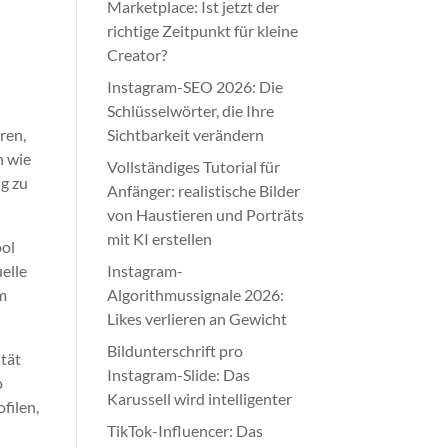
Marketplace: Ist jetzt der
richtige Zeitpunkt für kleine
Creator?
Instagram-SEO 2026: Die
Schlüsselwörter, die Ihre
ren,
Sichtbarkeit verändern
n wie
Vollständiges Tutorial für
ng zu
Anfänger: realistische Bilder
von Haustieren und Porträts
mit KI erstellen
ool
elle
Instagram-
em
Algorithmussignale 2026:
Likes verlieren an Gewicht
Bildunterschrift pro
ität
Instagram-Slide: Das
o
Karussell wird intelligenter
filen,
TikTok-Influencer: Das