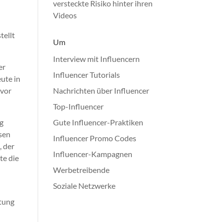
versteckte Risiko hinter ihren
Videos
tellt
Um
Interview mit Influencern
er
Influencer Tutorials
eute in
evor
Nachrichten über Influencer
Top-Influencer
ig
Gute Influencer-Praktiken
esen
Influencer Promo Codes
, der
Influencer-Kampagnen
te die
Werbetreibende
Soziale Netzwerke
itung