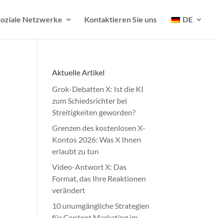
oziale Netzwerke
Kontaktieren Sie uns
DE
Aktuelle Artikel
Grok-Debatten X: Ist die KI
zum Schiedsrichter bei
Streitigkeiten geworden?
Grenzen des kostenlosen X-
Kontos 2026: Was X Ihnen
erlaubt zu tun
Video-Antwort X: Das
Format, das Ihre Reaktionen
verändert
10 unumgängliche Strategien
für Content Marketing im