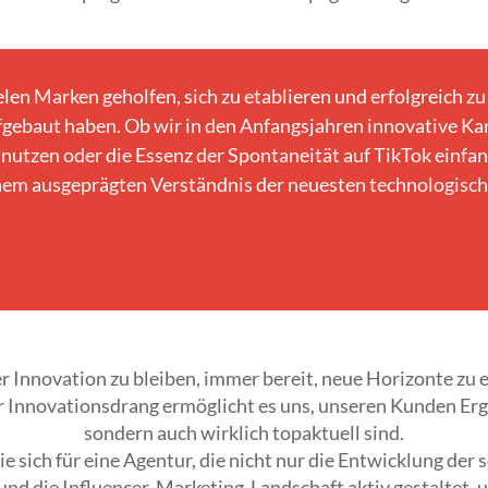
en Marken geholfen, sich zu etablieren und erfolgreich zu
gebaut haben. Ob wir in den Anfangsjahren innovative Ka
nutzen oder die Essenz der Spontaneität auf TikTok einfa
nem ausgeprägten Verständnis der neuesten technologisch
der Innovation zu bleiben, immer bereit, neue Horizonte z
 Innovationsdrang ermöglicht es uns, unseren Kunden Ergeb
sondern auch wirklich topaktuell sind.
sich für eine Agentur, die nicht nur die Entwicklung der 
 und die Influencer-Marketing-Landschaft aktiv gestaltet,