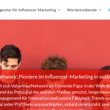
gentur für Influencer Marketing
Werbetreibende
S
twork: Pioniere im Influencer-Marketing in sozi
t sich ValueYourNetwork als führende Figur in der Welt d
und das Potenzial der sozialen Medien genutzt, lange bev
ngagement für Innovation und unsere Fähigkeit, Trends v
al jeder Plattform auszuschöpfen, sobald sie entsteht, und