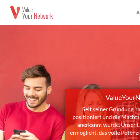
A
ValueYourNe
Seit seiner Gründung ha
positioniert und die Macht 
anerkannt wurde. Unser E
ermöglicht, das volle Potenzi