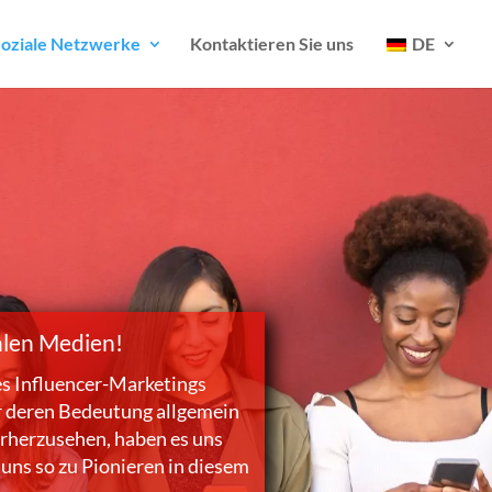
oziale Netzwerke
Kontaktieren Sie uns
DE
alen Medien!
es Influencer-Marketings
or deren Bedeutung allgemein
orherzusehen, haben es uns
 uns so zu Pionieren in diesem