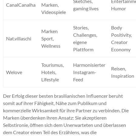
Sketches,
Entertainm
CanalCanalha
Marken,
gaming lives
Humor
Videospiele
Stories,
Body
Marken
Challenges,
Positivity,
Nat.villaschi
Sport,
eigene
Creator
Wellness
Plattform
Economy
Tourismus,
Harmonisierter
Reisen,
Welove
Hotels,
Instagram-
Inspiration
Lifestyle
Feed
Der Erfolg dieser besten brasilianischen Influencer beruht
somit auf ihrer Fähigkeit, Nähe zum Publikum und
kommerzielle Wirksamkeit für ihre Partner zu verbinden. Die
Marken überdenken ihren Ansatz: Sie akzeptieren
Selbstironie, öffnen sich dem Unerwarteten und überlassen
dem Creator einen Teil des Erzählens, was die