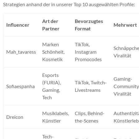
Strategien anhand der in unserer Top 10 ausgewählten Profile:
Art der
Bevorzugtes
Influencer
Mehrwert
Partner
Format
Marken
TikTok,
Schnäppche
Mah_tavaress
Schönheit,
Instagram
Viralität
Kosmetik
Promocodes
Esports
Gaming-
(FURIA),
TikTok, Twitch-
Sofiaespanha
Community
Gaming,
Livestreams
Viralität
Tech
Musiklabels,
Clips, Behind-
Authentizit
Dreicon
Künstler
the-Scenes
Künstlerle
Tech-