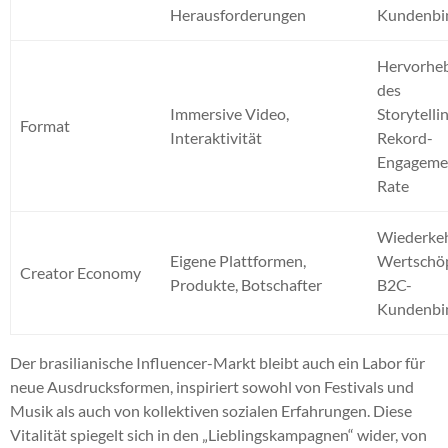
Herausforderungen
Kundenbi
Hervorhe
des
Immersive Video,
Storytelli
Format
Interaktivität
Rekord-
Engageme
Rate
Wiederke
Eigene Plattformen,
Wertschö
Creator Economy
Produkte, Botschafter
B2C-
Kundenbi
Der brasilianische Influencer-Markt bleibt auch ein Labor für
neue Ausdrucksformen, inspiriert sowohl von Festivals und
Musik als auch von kollektiven sozialen Erfahrungen. Diese
Vitalität spiegelt sich in den „Lieblingskampagnen“ wider, von