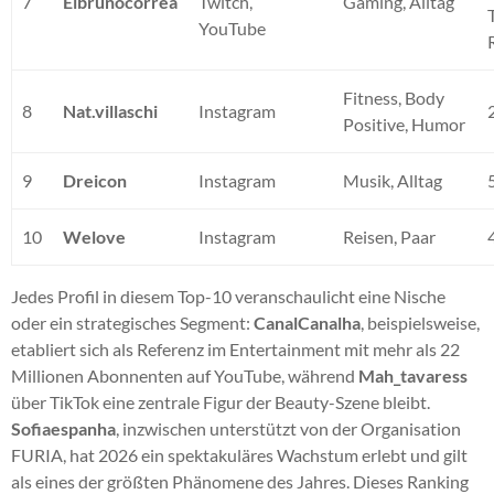
7
Eibrunocorrea
Twitch,
Gaming, Alltag
YouTube
Fitness, Body
8
Nat.villaschi
Instagram
Positive, Humor
9
Dreicon
Instagram
Musik, Alltag
10
Welove
Instagram
Reisen, Paar
Jedes Profil in diesem Top-10 veranschaulicht eine Nische
oder ein strategisches Segment:
CanalCanalha
, beispielsweise,
etabliert sich als Referenz im Entertainment mit mehr als 22
Millionen Abonnenten auf YouTube, während
Mah_tavaress
über TikTok eine zentrale Figur der Beauty-Szene bleibt.
Sofiaespanha
, inzwischen unterstützt von der Organisation
FURIA, hat 2026 ein spektakuläres Wachstum erlebt und gilt
als eines der größten Phänomene des Jahres. Dieses Ranking