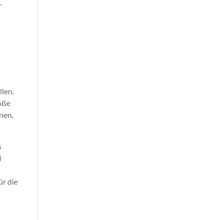
r
llen,
oße
nen,
s
I
ür die