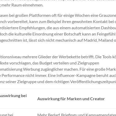
ng mehr Raum einnehmen.
sen bei großen Plattformen oft für einige Wochen eine Grauzone
nch vorbereitet, kann zum Beispiel ihren gewohnten Kontakt bei 
ardisiertere Empfehlungen, die aus einem automatisierten Dashbo
doch die kulturelle Einordnung einer Botschaft kann an Feingefühl
ugeschnitten ist, lässt sich nicht mechanisch auf Madrid, Mailand 
itionsniveau mehrere Glieder der Werbekette betrifft. Die Tools 
Texte vorschlagen, das Budget verteilen und Zielgruppen
tomatisierung Werbung zugänglicher machen. Für eine große Mar
ne Performance nicht immer. Eine Influencer-Kampagne beruht auc
nz seiner Zielgruppe und dem richtigen Veröffentlichungszeitpun
Auswirkung bei
Auswirkung für Marken und Creator
ung bei
Mehr Bedarf, Briefings und Kampagnendate