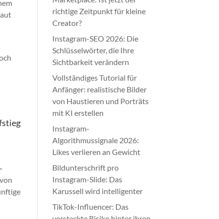
inem
richtige Zeitpunkt für kleine
Laut
Creator?
Instagram-SEO 2026: Die
Schlüsselwörter, die Ihre
noch
Sichtbarkeit verändern
Vollständiges Tutorial für
Anfänger: realistische Bilder
von Haustieren und Porträts
mit KI erstellen
fstieg
Instagram-
Algorithmussignale 2026:
Likes verlieren an Gewicht
Bildunterschrift pro
-
Instagram-Slide: Das
 von
Karussell wird intelligenter
ünftige
TikTok-Influencer: Das
versteckte Risiko hinter ihren