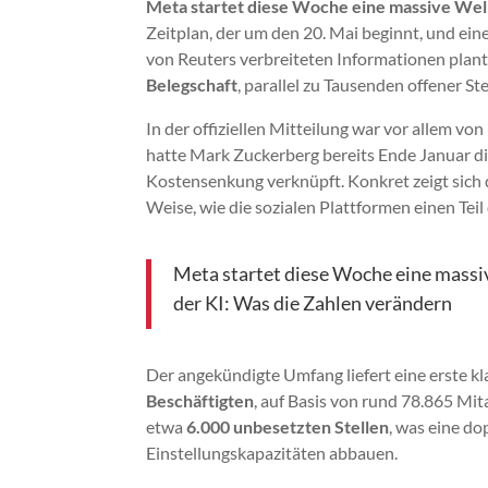
Meta startet diese Woche eine massive Well
Zeitplan, der um den 20. Mai beginnt, und ein
von Reuters verbreiteten Informationen plan
Belegschaft
, parallel zu Tausenden offener St
In der offiziellen Mitteilung war vor allem vo
hatte Mark Zuckerberg bereits Ende Januar die
Kostensenkung verknüpft. Konkret zeigt sich 
Weise, wie die sozialen Plattformen einen Teil
Meta startet diese Woche eine mass
der KI: Was die Zahlen verändern
Der angekündigte Umfang liefert eine erste k
Beschäftigten
, auf Basis von rund 78.865 Mi
etwa
6.000 unbesetzten Stellen
, was eine d
Einstellungskapazitäten abbauen.