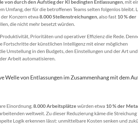
e von durch den Aufstieg der KI bedingten Entlassungen
, mit e
em Umfang, der für die betroffenen Teams selten folgenlos bleibt. 
t der Konzern etwa
8.000 Stellenstreichungen
, also fast
10 % der
ellen, die nicht mehr besetzt würden.
n Produktivität, Prioritäten und operativer Effizienz die Rede. Den
 Fortschritte der künstlichen Intelligenz mit einer möglichen
die Umstellung in den Budgets, den Einstellungen und der Art und
 der Arbeit automatisieren.
ive Welle von Entlassungen im Zusammenhang mit dem Au
lare Einordnung.
8.000 Arbeitsplätze
würden etwa
10 % der Meta
tarbeitenden weltweit. Zu dieser Reduzierung käme die Streichung
oppelte Logik erkennen lässt: unmittelbare Kosten senken und zuk