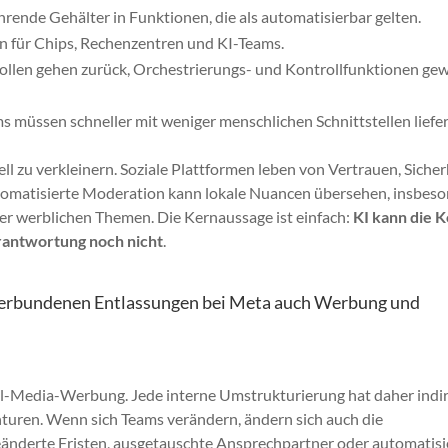
rende Gehälter in Funktionen, die als automatisierbar gelten.
 für Chips, Rechenzentren und KI-Teams.
ollen gehen zurück, Orchestrierungs- und Kontrollfunktionen ge
s müssen schneller mit weniger menschlichen Schnittstellen liefer
ll zu verkleinern. Soziale Plattformen leben von Vertrauen, Sicher
automatisierte Moderation kann lokale Nuancen übersehen, insbes
der werblichen Themen. Die Kernaussage ist einfach:
KI kann die 
erantwortung noch nicht
.
verbundenen Entlassungen bei Meta auch Werbung und
ial-Media-Werbung. Jede interne Umstrukturierung hat daher indi
uren. Wenn sich Teams verändern, ändern sich auch die
änderte Fristen, ausgetauschte Ansprechpartner oder automatisi