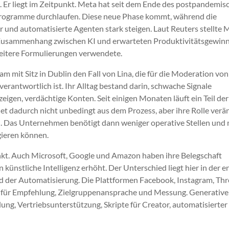
l. Er liegt im Zeitpunkt. Meta hat seit dem Ende des postpandemis
ogramme durchlaufen. Diese neue Phase kommt, während die
 und automatisierte Agenten stark steigen. Laut Reuters stellte 
n Zusammenhang zwischen KI und erwarteten Produktivitätsgewin
reitere Formulierungen verwendete.
m mit Sitz in Dublin den Fall von Lina, die für die Moderation von
antwortlich ist. Ihr Alltag bestand darin, schwache Signale
eigen, verdächtige Konten. Seit einigen Monaten läuft ein Teil der
et dadurch nicht unbedingt aus dem Prozess, aber ihre Rolle verä
llen. Das Unternehmen benötigt dann weniger operative Stellen und
gieren können.
nkt. Auch Microsoft, Google und Amazon haben ihre Belegschaft
n künstliche Intelligenz erhöht. Der Unterschied liegt hier in der 
der Automatisierung. Die Plattformen Facebook, Instagram, Th
für Empfehlung, Zielgruppenansprache und Messung. Generative
lung, Vertriebsunterstützung, Skripte für Creator, automatisierter