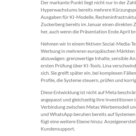
Der markante Punkt liegt nicht nur in der Zah
Hyperwachstums bereits mehrere Kürzungspr
Ausgaben für KI-Modelle, Recheninfrastruktur
Zuckerberg bereits im Januar einen direkte
her, auch wenn die Präsentation Ende April b
Nehmen wir in einem fiktiven Social-Media-Tea
Werbung in mehreren europäischen Märkten ver
abzuwägen: grenzwertige Inhalte, sensible Anz
ersten Prüfung über KI-Tools. Lina verschwind
sich. Sie greift später ein, bei komplexen Fä
Profile, die Systeme steuern, prüfen und korri
Diese Entwicklung ist nicht auf Meta beschrä
angepasst und gleichzeitig ihre Investitionen i
Verbindung zwischen Metas Werbemodell und 
und WhatsApp beruhen bereits auf Systemen 
fügt eine weitere Ebene hinzu: Anzeigenerstel
Kundensupport.