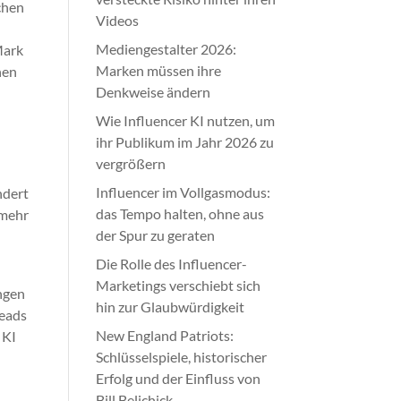
chen
Videos
Mediengestalter 2026:
Mark
Marken müssen ihre
nen
Denkweise ändern
Wie Influencer KI nutzen, um
ihr Publikum im Jahr 2026 zu
vergrößern
Influencer im Vollgasmodus:
ndert
das Tempo halten, ohne aus
 mehr
der Spur zu geraten
Die Rolle des Influencer-
Marketings verschiebt sich
engen
hin zur Glaubwürdigkeit
reads
New England Patriots:
 KI
Schlüsselspiele, historischer
Erfolg und der Einfluss von
Bill Belichick