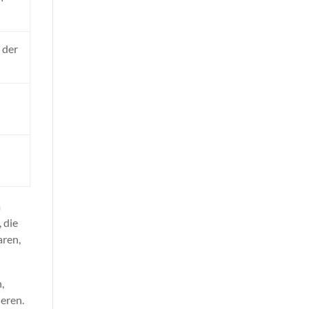
 der
m
 die
aren,
,
ieren.