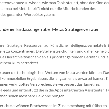
petenz voraus: zu wissen, wie man Tools steuert, ohne den Sinn de
enabbau bei Meta betrifft nicht nur die Mitarbeitenden des
e des gesamten Werbeökosystems.
bundenen Entlassungen über Metas Strategie verraten
ren Strategie: Ressourcen auf künstliche Intelligenz, vernetzte Bri
e zu konzentrieren. Die Stellenstreichungen sind daher keine bl
ue Hierarchie zwischen den als prioritär geltenden Berufen und je
seinem Kurs betrachtet.
 wie teuer die technologischen Wetten von Meta werden können. Da
 kommerziellen Ergebnissen, die langsamer als erwartet kamen. K
hmen verknüpftes Versprechen. Sie verbessert das Targeting,
e Feeds und unterstützt die in die Apps integrierten Assistenten. F
sgaben sollen messbare Gewinne bringen.
e. Berichte erwähnen Beschwerden im Zusammenhang mit früheren