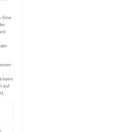
. Eine
der
ard
oder
können
ke kann
h auf
kt.
n