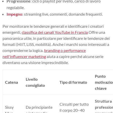
Progressione
: cicli o playlist per livello, carico di lavoro
regolabile.
Impegno
: streaming live, commenti, domande frequenti.
Per monitorare le tendenze generali e identificare i creatori
emergenti,
classifica dei canali YouTube in Francia
Offre una
panoramica utile, in particolare per identificare le tendenze dei
formati (HIIT, LISS, mobilità). Anche i marchi sono interessati a
comprenderne la logica.
branding o performance
nell'influencer marketing
aiuta a capire perché alcune serie
diventano una visione imprescindibile.
Punto
Livello
Catena
Tipo di formato
motivazio
consigliato
chiave
Struttura
Circuiti per tutto
Sissy
Da principiante
professio
il corpo 20–40