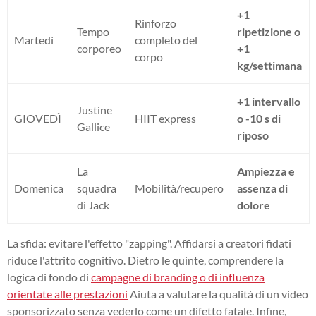
+1
Rinforzo
Tempo
ripetizione o
Martedì
completo del
corporeo
+1
corpo
kg/settimana
+1 intervallo
Justine
GIOVEDÌ
HIIT express
o -10 s di
Gallice
riposo
La
Ampiezza e
Domenica
squadra
Mobilità/recupero
assenza di
di Jack
dolore
La sfida: evitare l'effetto "zapping". Affidarsi a creatori fidati
riduce l'attrito cognitivo. Dietro le quinte, comprendere la
logica di fondo di
campagne di branding o di influenza
orientate alle prestazioni
Aiuta a valutare la qualità di un video
sponsorizzato senza vederlo come un difetto fatale. Infine,