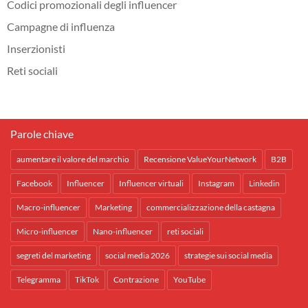
Codici promozionali degli influencer
Campagne di influenza
Inserzionisti
Reti sociali
Parole chiave
aumentare il valore del marchio
Recensione ValueYourNetwork
B2B
Facebook
Influencer
Influencer virtuali
Instagram
Linkedin
Macro-influencer
Marketing
commercializzazione della castagna
Micro-influencer
Nano-influencer
reti sociali
segreti del marketing
social media 2026
strategie sui social media
Telegramma
TikTok
Contrazione
YouTube