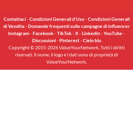
Contattaci
-
Condizioni Generali d'Uso
-
Condizioni Generali
di Vendita
-
Domande frequenti sulle campagne di influencer
Instagram
-
Facebook
-
TikTok
-
X
-
Linkedin
-
YouTube
-
Discussioni
-
Pinterest
-
Cielo blu
Copyright © 2015-2026 ValueYourNetwork. Tutti i diritti
riservati. Il nome, il logo e i dati sono di proprietà di
ValueYourNetwork.