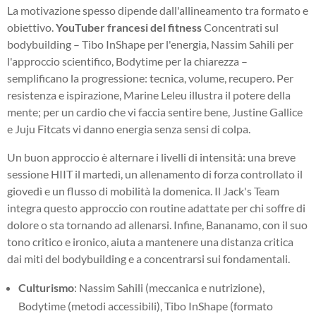
La motivazione spesso dipende dall'allineamento tra formato e
obiettivo.
YouTuber francesi del fitness
Concentrati sul
bodybuilding – Tibo InShape per l'energia, Nassim Sahili per
l'approccio scientifico, Bodytime per la chiarezza –
semplificano la progressione: tecnica, volume, recupero. Per
resistenza e ispirazione, Marine Leleu illustra il potere della
mente; per un cardio che vi faccia sentire bene, Justine Gallice
e Juju Fitcats vi danno energia senza sensi di colpa.
Un buon approccio è alternare i livelli di intensità: una breve
sessione HIIT il martedì, un allenamento di forza controllato il
giovedì e un flusso di mobilità la domenica. Il Jack's Team
integra questo approccio con routine adattate per chi soffre di
dolore o sta tornando ad allenarsi. Infine, Bananamo, con il suo
tono critico e ironico, aiuta a mantenere una distanza critica
dai miti del bodybuilding e a concentrarsi sui fondamentali.
Culturismo
: Nassim Sahili (meccanica e nutrizione),
Bodytime (metodi accessibili), Tibo InShape (formato