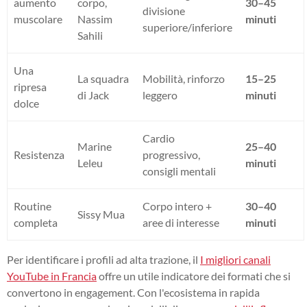
aumento
corpo,
30–45
divisione
muscolare
Nassim
minuti
superiore/inferiore
Sahili
Una
La squadra
Mobilità, rinforzo
15–25
ripresa
di Jack
leggero
minuti
dolce
Cardio
Marine
25–40
Resistenza
progressivo,
Leleu
minuti
consigli mentali
Routine
Corpo intero +
30–40
Sissy Mua
completa
aree di interesse
minuti
Per identificare i profili ad alta trazione, il
I migliori canali
YouTube in Francia
offre un utile indicatore dei formati che si
convertono in engagement. Con l'ecosistema in rapida