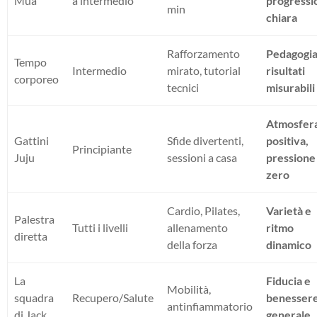
Mua
a intermedio
progressi
min
chiara
Rafforzamento
Pedagogia
Tempo
Intermedio
mirato, tutorial
risultati
corporeo
tecnici
misurabili
Atmosfer
Gattini
Sfide divertenti,
positiva,
Principiante
Juju
sessioni a casa
pressione
zero
Cardio, Pilates,
Varietà e
Palestra
Tutti i livelli
allenamento
ritmo
diretta
della forza
dinamico
La
Fiducia e
Mobilità,
squadra
Recupero/Salute
benesser
antinfiammatorio
di Jack
generale