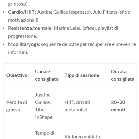
grintoso).
Cardio/HIIT
: Justine Gallice (espresso), Juju Fitcats (sfide
motivazionali).
Resistenza/mentale
: Marine Leleu (sfide), playlist di
progressione.
Mobilità/yoga
: sequenze delicate per recuperare e prevenire
infortuni.
Canale
Durata
Obiettivo
Tipo di sessione
consigliato
consigliata
Justine
Perdita di
Gallice,
HIIT, circuiti
20–30
grasso
Tibo
metabolici
minuti
InShape
Tempo di
Rinforzo guidato,