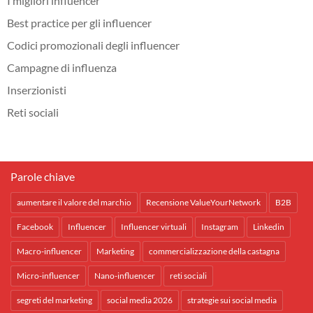
I migliori influencer
Best practice per gli influencer
Codici promozionali degli influencer
Campagne di influenza
Inserzionisti
Reti sociali
Parole chiave
aumentare il valore del marchio
Recensione ValueYourNetwork
B2B
Facebook
Influencer
Influencer virtuali
Instagram
Linkedin
Macro-influencer
Marketing
commercializzazione della castagna
Micro-influencer
Nano-influencer
reti sociali
segreti del marketing
social media 2026
strategie sui social media