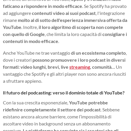
faticano a rispondere in modo efficace
. Se Spotify ha provato
ad aggiungere
contenuti video ai suoi podcast
, l'integrazione
rimane
molto al di sotto dell'esperienza immersiva offerta da
YouTube
. Inoltre,
il loro algoritmo di scoperta non compete
con quello di Google
, che limita la loro capacità di
consigliare i
contenuti in modo efficace
.
Anche YouTube ne trae vantaggio
di un ecosistema completo
,
dove i creatori
possono promuovere i loro podcast in diversi
formati: video lunghi, brevi, live
streaming
, comunità…
Un
vantaggio che Spotify e gli altri player non sono ancora riusciti
a sfruttare appieno.
Il futuro del podcasting: verso il dominio totale di YouTube?
Con la sua crescita esponenziale,
YouTube potrebbe
ridefinire completamente il settore dei podcast
. Sebbene
esistano ancora alcune barriere, come l’impossibilità di
ascoltare video in background senza un abbonamento
premium,
La piattaforma ha convinto sia i creatori che gli