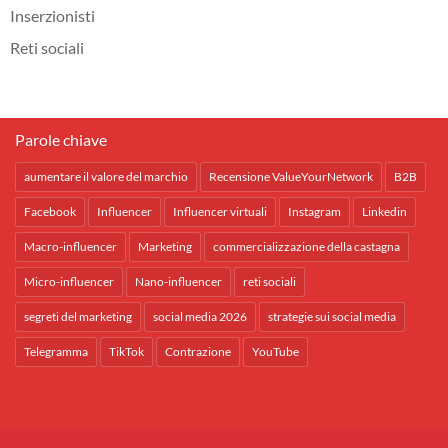
Inserzionisti
Reti sociali
Parole chiave
aumentare il valore del marchio
Recensione ValueYourNetwork
B2B
Facebook
Influencer
Influencer virtuali
Instagram
Linkedin
Macro-influencer
Marketing
commercializzazione della castagna
Micro-influencer
Nano-influencer
reti sociali
segreti del marketing
social media 2026
strategie sui social media
Telegramma
TikTok
Contrazione
YouTube