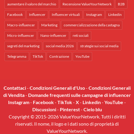
aumentare il valore del marchio
Recensione ValueYourNetwork
B2B
Facebook
Influencer
Influencer virtuali
Instagram
Linkedin
Macro-influencer
Marketing
commercializzazione della castagna
Micro-influencer
Nano-influencer
reti sociali
segreti del marketing
social media 2026
strategie sui social media
Telegramma
TikTok
Contrazione
YouTube
Contattaci
-
Condizioni Generali d'Uso
-
Condizioni Generali
di Vendita
-
Domande frequenti sulle campagne di influencer
Instagram
-
Facebook
-
TikTok
-
X
-
Linkedin
-
YouTube
-
Discussioni
-
Pinterest
-
Cielo blu
Copyright © 2015-2026 ValueYourNetwork. Tutti i diritti
riservati. Il nome, il logo e i dati sono di proprietà di
ValueYourNetwork.