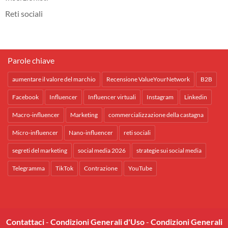
Reti sociali
Parole chiave
aumentare il valore del marchio
Recensione ValueYourNetwork
B2B
Facebook
Influencer
Influencer virtuali
Instagram
Linkedin
Macro-influencer
Marketing
commercializzazione della castagna
Micro-influencer
Nano-influencer
reti sociali
segreti del marketing
social media 2026
strategie sui social media
Telegramma
TikTok
Contrazione
YouTube
Contattaci
-
Condizioni Generali d'Uso
-
Condizioni Generali