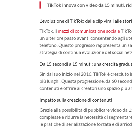
TikTok innova con video da 15 minuti, rid
L'evoluzione di TikTok: dalle clip virali alle sto
TikTok, il
mezzi di comunicazione sociale
TikTok
un ulteriore passo avanti consentendo agli ute
telefono. Questo progresso rappresenta un salto
strategia di continua evoluzione del social ne
Da 15 secondi a 15 minuti: una crescita gradu
Sin dal suo inizio nel 2016, TikTok è cresciu
più lunghi. Questa progressione, da 60 secondi 
contenuti e offrire ai creatori uno spazio più 
Impatto sulla creazione di contenuti
Grazie alla possibilità di pubblicare video da 
complesse e ridurre la necessità di segmentare
le pratiche di serializzazione forzata e di arricch