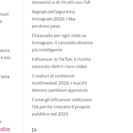
domestici e di ritratti con l’IA
Segnali dell’algoritmo
enuti
Instagram 2026: i like
 a
perdono peso
Didascalia per ogni slide su
Instagram: il carosello diventa
più intelligente
Questa
re più
Influencer di TikTok: il rischio
nascosto dietro i loro video
Creatori di contenuti
orama
multimediali 2026: i marchi
devono cambiare approccio
Come gli influencer utilizzano
l’IA per far crescere il proprio
pubblico nel 2026
o:
eting
Di