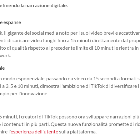
efinendo la narrazione digitale.
rie espanse
, il gigante dei social media noto per i suoi video brevi e accattivan
nti di caricare video lunghi fino a 15 minuti direttamente dal prop
 di qualità rispetto al precedente limite di 10 minuti e rientra in
twork.
ale
to in modo esponenziale, passando da video da 15 secondi a formati
a 3, 5 e 10 minuti, dimostra l'ambizione di TikTok di diversificare i
ampio per l'innovazione.
15 minuti, i creatori di TikTok possono ora sviluppare narrazioni più
 i contenuti in più parti. Questa nuova funzionalità promette di ri
ire l'
esperienza dell'utente
sulla piattaforma.