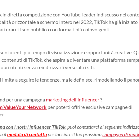
ok in diretta competizione con YouTube, leader indiscusso nei cont
alità orizzontale a schermo intero nel 2022, TikTok ha già iniziato
catturare il suo pubblico con formati più coinvolgenti.
i suoi utenti più tempo di visualizzazione e opportunità creative. 
i contenuti di TikTok, che aspira a diventare una piattaforma semp
ri utenti senza reindirizzarli verso altri siti.
limita a seguire le tendenze, ma le definisce, rimodellando il pan
rand per una campagna
marketing dell'influencer
?
am ValueYourNetwork
per poterti offrire esclusive campagne di
er!
na con i nostri influencer TikTok
, puoi contattarci al seguente indirizz
a il
modulo di contatto
per lanciare il tuo prossimo
campagna di mark