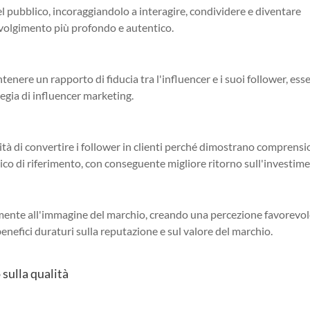
el pubblico, incoraggiandolo a interagire, condividere e diventare
nvolgimento più profondo e autentico.
tenere un rapporto di fiducia tra l'influencer e i suoi follower, ess
ategia di influencer marketing.
ità di convertire i follower in clienti perché dimostrano comprensi
lico di riferimento, con conseguente migliore ritorno sull'investim
amente all'immagine del marchio, creando una percezione favorevol
enefici duraturi sulla reputazione e sul valore del marchio.
 sulla qualità