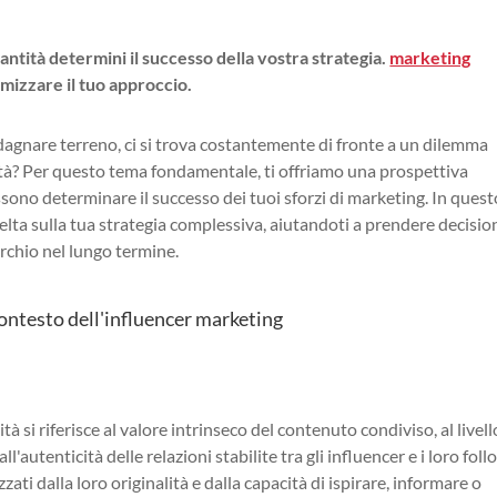
uantità determini il successo della vostra strategia.
marketing
mizzare il tuo approccio.
agnare terreno, ci si trova costantemente di fronte a un dilemma
ntità? Per questo tema fondamentale, ti offriamo una prospettiva
ono determinare il successo dei tuoi sforzi di marketing. In quest
scelta sulla tua strategia complessiva, aiutandoti a prendere decisio
rchio nel lungo termine.
contesto dell'influencer marketing
à si riferisce al valore intrinseco del contenuto condiviso, al livell
'autenticità delle relazioni stabilite tra gli influencer e i loro follo
ati dalla loro originalità e dalla capacità di ispirare, informare o