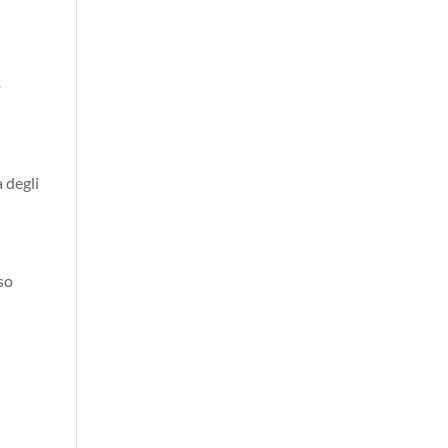
o
 degli
sso