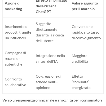
Effetto amplificato
Azione di
Valore aggiunto
dalla ricerca
marketing
per il marchio
ChatGPT
Suggerito
Inserimento di
Conversione
direttamente
prodotti tramite
rapida, alto tasso
durante la ricerca
un influencer
di coinvolgimento
dell'utente
Campagna di
Integrazione nella
Maggiore
recensioni
sintesi dell'IA
credibilità
autentiche
Co-creazione di
Effetto
Confronto
schede multi-
“comunità”
collaborativo
opinione
energizzato
Verso un'esperienza omnicanale e arricchita per i consumatori