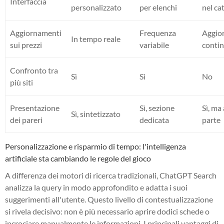
Interfaccia
personalizzato
per elenchi
nel ca
Aggiornamenti
Frequenza
Aggio
In tempo reale
sui prezzi
variabile
conti
Confronto tra
Sì
Sì
No
più siti
Presentazione
Sì, sezione
Sì, ma 
Sì, sintetizzato
dei pareri
dedicata
parte
Personalizzazione e risparmio di tempo: l'intelligenza
artificiale sta cambiando le regole del gioco
A differenza dei motori di ricerca tradizionali, ChatGPT Search
analizza la query in modo approfondito e adatta i suoi
suggerimenti all'utente. Questo livello di contestualizzazione
si rivela decisivo: non è più necessario aprire dodici schede o
incrociare manualmente le informazioni. I principali vantaggi di