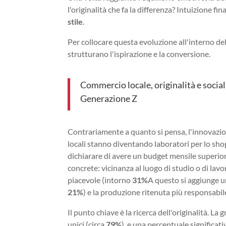
l'originalità che fa la differenza? Intuizione fin
stile
.
Per collocare questa evoluzione all'interno dell
strutturano l'ispirazione e la conversione.
Commercio locale, originalità e socia
Generazione Z
Contrariamente a quanto si pensa, l'innovazio
locali stanno diventando laboratori per lo sho
dichiarare di avere un budget mensile superio
concrete: vicinanza al luogo di studio o di lavo
piacevole (intorno
31%
A questo si aggiunge un
21%
) e la produzione ritenuta più responsabil
Il punto chiave è la ricerca dell'originalità. La
unici (circa
79%
), e una percentuale significat