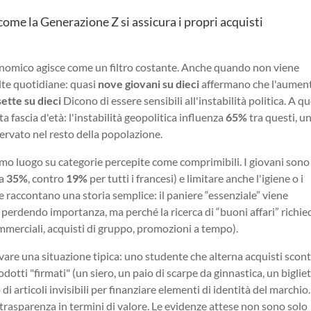
ome la Generazione Z si assicura i propri acquisti
 economico agisce come un filtro costante. Anche quando non viene
te quotidiane: quasi
nove giovani su dieci
affermano che l'aument
sette su dieci
Dicono di essere sensibili all'instabilità politica. A qu
 fascia d'età: l'instabilità geopolitica influenza
65%
tra questi, u
servato nel resto della popolazione.
primo luogo su categorie percepite come comprimibili. I giovani sono
ca
35%
, contro
19%
per tutti i francesi) e limitare anche l'igiene o i
re raccontano una storia semplice: il paniere “essenziale” viene
no perdendo importanza, ma perché la ricerca di “buoni affari” richie
ommerciali, acquisti di gruppo, promozioni a tempo).
are una situazione tipica: uno studente che alterna acquisti scont
odotti "firmati" (un siero, un paio di scarpe da ginnastica, un biglie
 di articoli invisibili per finanziare elementi di identità del marchio.
rasparenza in termini di valore. Le evidenze attese non sono solo