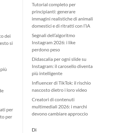
Tutorial completo per
principianti: generare
immagini realistiche di animali
domestici e di ritratti con l’IA
Segnali dell’algoritmo
o dei
Instagram 2026: i like
esto si
perdono peso
n
Didascalia per ogni slide su
Instagram: il carosello diventa
 più
più intelligente
Influencer di TikTok: il rischio
nascosto dietro i loro video
de
Creatori di contenuti
multimediali 2026: i marchi
ati per
devono cambiare approccio
tto per
Di