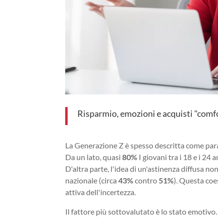
Risparmio, emozioni e acquisti "comf
La Generazione Z è spesso descritta come par
Da un lato, quasi
80%
I giovani tra i 18 e i 24 
D'altra parte, l'idea di un'astinenza diffusa n
nazionale (circa
43%
contro
51%
). Questa coe
attiva dell'incertezza.
Il fattore più sottovalutato è lo stato emotivo