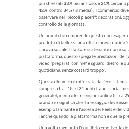
più stressati
33%
più ansioso, e
21%
cercano p
42%
, contro
34%
(in media), il commercio di
osservare nei "piccoli piaceri": decorazioni, og
controllo della giornata.
Un brand che comprende questo non esagera con
prodotti di bellezza può offrire brevi routine 
riprova sociale. Il fattore scatenante non è sol
piattaforma, questo spiega le prestazioni dei f
video "preparati con me" e sguardi dietro le q
quotidiana, senza costarti troppo".
Questa dinamica è rafforzata dall'ecosistema so
compresa tra i 18 e i 24 anni citano i social m
generale), mentre le recensioni online (circa
2
brand, ciò significa che il messaggio deve esse
esempio lampante è l'ascesa dei Reels e dei vid
: anche quando la piattaforma non è quella pre
Una volta raggiunto l'equilibrio emotivo, la 