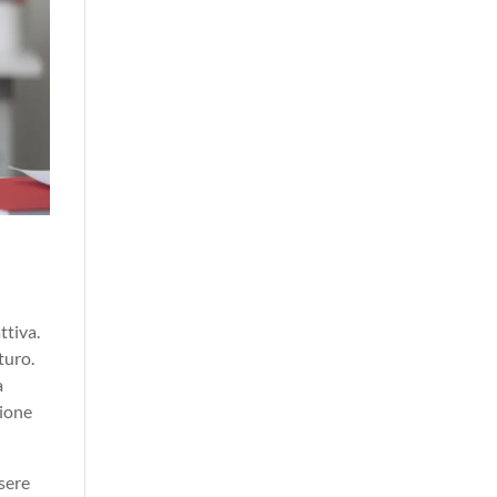
ttiva.
uturo.
a
tione
sere