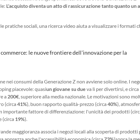
ale:
L'acquisto diventa un atto di rassicurazione tanto quanto un a
e pratiche sociali, una ricerca video aiuta a visualizzare i formati 
l commerce: le nuove frontiere dell'innovazione per la
ne nei consumi della Generazione Z non avviene solo online. I neg
pping piacevole: quasi
un giovane su due
va lì per divertirsi, e circa
re a
200€
, superiore alla media nazionale. Le motivazioni sono mol
ro (circa
41%
), buon rapporto qualità-prezzo (circa
40%
), atmosfe
 importante fattore di differenziazione: l'unicità dei prodotti (cir
e (circa
19%
).
 grande maggioranza associa i negozi locali alla scoperta di prodotti 
iva apprezza anche l'accessibilità economica (circa
73%
(sopra la me