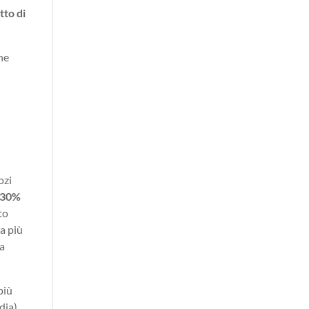
tto di
che
ozi
30%
to
ra più
ca
più
dia).