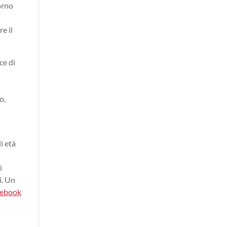
orno
e il
ce di
o,
di età
i
i. Un
acebook