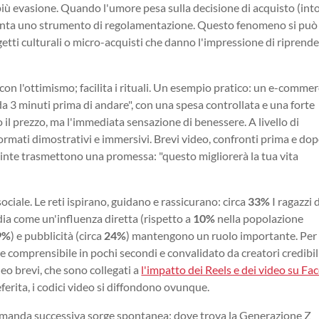
iù evasione. Quando l'umore pesa sulla decisione di acquisto (int
venta uno strumento di regolamentazione. Questo fenomeno si può
getti culturali o micro-acquisti che danno l'impressione di riprender
 l'ottimismo; facilita i rituali. Un esempio pratico: un e-commer
"da 3 minuti prima di andare", con una spesa controllata e una forte
o il prezzo, ma l'immediata sensazione di benessere. A livello di
ormati dimostrativi e immersivi. Brevi video, confronti prima e dop
uinte trasmettono una promessa: "questo migliorerà la tua vita
ciale. Le reti ispirano, guidano e rassicurano: circa
33%
I ragazzi 
edia come un'influenza diretta (rispetto a
10%
nella popolazione
9%
) e pubblicità (circa
24%
) mantengono un ruolo importante. Per 
re comprensibile in pochi secondi e convalidato da creatori credibil
eo brevi, che sono collegati a
l'impatto dei Reels e dei video su F
ferita, i codici video si diffondono ovunque.
domanda successiva sorge spontanea: dove trova la Generazione Z