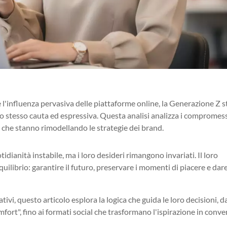
 e l'influenza pervasiva delle piattaforme online, la Generazione Z s
stesso cauta ed espressiva. Questa analisi analizza i compromessi
to che stanno rimodellando le strategie dei brand.
tidianità instabile, ma i loro desideri rimangono invariati. Il loro
ilibrio: garantire il futuro, preservare i momenti di piacere e dar
i, questo articolo esplora la logica che guida le loro decisioni, d
omfort", fino ai formati social che trasformano l'ispirazione in conve