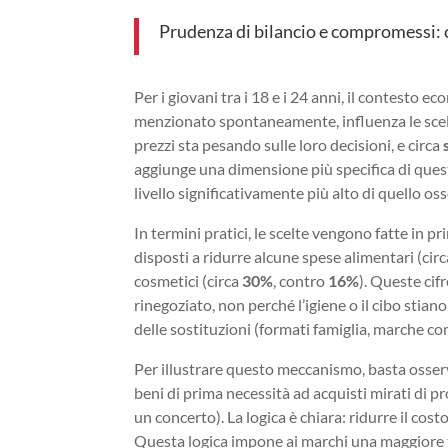
Prudenza di bilancio e compromessi: c
Per i giovani tra i 18 e i 24 anni, il contesto
menzionato spontaneamente, influenza le scel
prezzi sta pesando sulle loro decisioni, e circa
aggiunge una dimensione più specifica di questa
livello significativamente più alto di quello os
In termini pratici, le scelte vengono fatte in 
disposti a ridurre alcune spese alimentari (cir
cosmetici (circa
30%
, contro
16%
). Queste cif
rinegoziato, non perché l’igiene o il cibo stia
delle sostituzioni (formati famiglia, marche c
Per illustrare questo meccanismo, basta osserv
beni di prima necessità ad acquisti mirati di pr
un concerto). La logica è chiara: ridurre il costo
Questa logica impone ai marchi una maggiore t