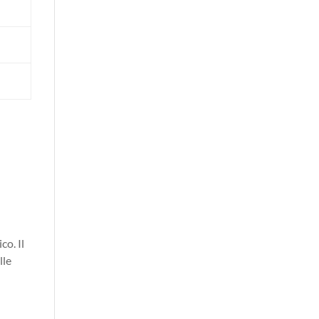
co. Il
lle