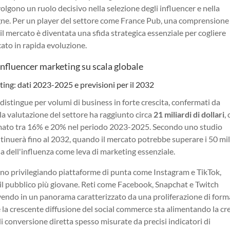
 svolgono un ruolo decisivo nella selezione degli influencer e nella
gne. Per un player del settore come France Pub, una comprensione
il mercato è diventata una sfida strategica essenziale per cogliere
ato in rapida evoluzione.
'influencer marketing su scala globale
ting: dati 2023-2025 e previsioni per il 2032
 distingue per volumi di business in forte crescita, confermati da
la valutazione del settore ha raggiunto circa
21 miliardi di dollari
,
mato tra 16% e 20% nel periodo 2023-2025. Secondo uno studio
tinuerà fino al 2032, quando il mercato potrebbe superare i 50 mil
sa dell'influenza come leva di marketing essenziale.
tanno privilegiando piattaforme di punta come Instagram e TikTok,
a il pubblico più giovane. Reti come Facebook, Snapchat e Twitch
lvendo in un panorama caratterizzato da una proliferazione di form
he la crescente diffusione del social commerce sta alimentando la cr
di conversione diretta spesso misurate da precisi indicatori di