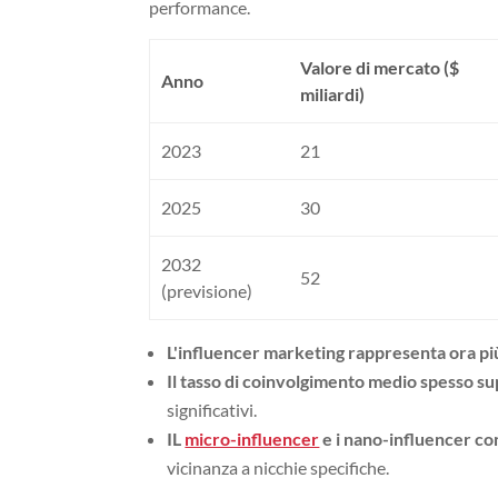
performance.
Valore di mercato ($
Anno
miliardi)
2023
21
2025
30
2032
52
(previsione)
L'influencer marketing rappresenta ora più 
Il tasso di coinvolgimento medio spesso su
significativi.
IL
micro-influencer
e i nano-influencer co
vicinanza a nicchie specifiche.