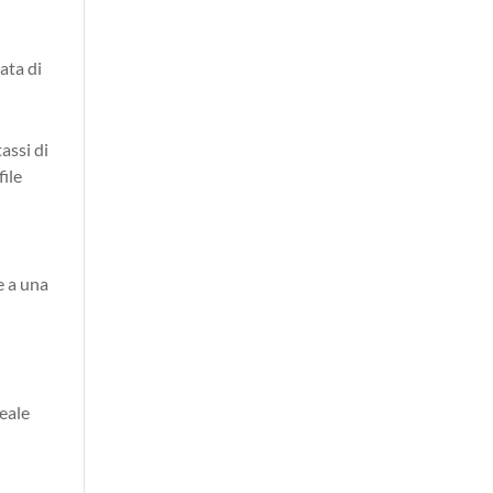
ata di
assi di
file
e a una
reale