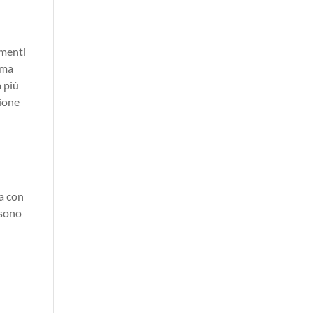
imenti
, ma
a più
sione
a con
 sono