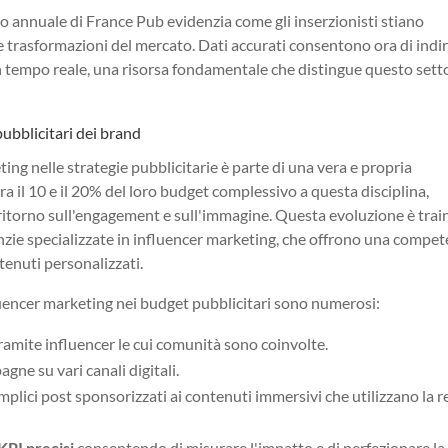
o annuale di France Pub evidenzia come gli inserzionisti stiano
de trasformazioni del mercato. Dati accurati consentono ora di indi
n tempo reale, una risorsa fondamentale che distingue questo sett
pubblicitari dei brand
ng nelle strategie pubblicitarie è parte di una vera e propria
ra il 10 e il 20% del loro budget complessivo a questa disciplina,
i ritorno sull'engagement e sull'immagine. Questa evoluzione è trai
enzie specializzate in influencer marketing, che offrono una compe
tenuti personalizzati.
nfluencer marketing nei budget pubblicitari sono numerosi:
ramite influencer le cui comunità sono coinvolte.
gne su vari canali digitali.
mplici post sponsorizzati ai contenuti immersivi che utilizzano la r
KPI precisi
consentendo di misurare l'impatto e di perfezionare la