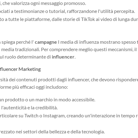
i, che valorizza ogni messaggio promosso.
iati a testimonianze o tutorial, rafforzandone l'utilità percepita.
o a tutte le piattaforme, dalle storie di TikTok ai video di lunga dur
 spiega perché l'
campagne
I media di influenza mostrano spesso t
i media tradizionali. Per comprendere meglio questi meccanismi, il 
 sul ruolo determinante di
influencer
.
Influencer Marketing
sità dei contenuti prodotti dagli influencer, che devono risponder
 forme più efficaci oggi includono:
un prodotto o un marchio in modo accessibile.
l'autenticità e la credibilità.
rticolare su Twitch o Instagram, creando un'interazione in tempo 
zzato nei settori della bellezza e della tecnologia.