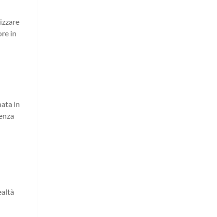
rizzare
ore in
nata in
tenza
ealtà