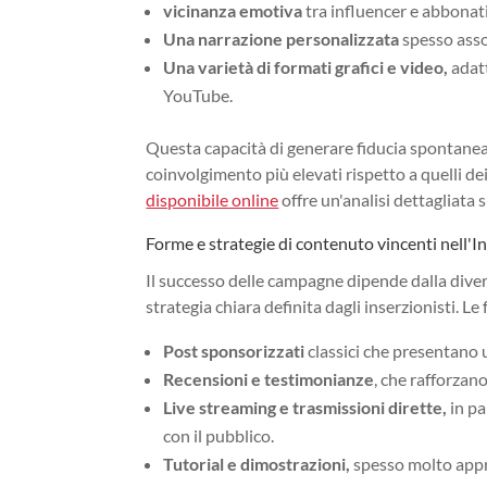
vicinanza emotiva
tra influencer e abbonat
Una narrazione personalizzata
spesso assoc
Una varietà di formati grafici e video,
adatt
YouTube.
Questa capacità di generare fiducia spontanea
coinvolgimento più elevati rispetto a quelli de
disponibile online
offre un'analisi dettagliata
Forme e strategie di contenuto vincenti nell'
Il successo delle campagne dipende dalla diver
strategia chiara definita dagli inserzionisti. Le
Post sponsorizzati
classici che presentano 
Recensioni e testimonianze
, che rafforzano 
Live streaming e trasmissioni dirette,
in pa
con il pubblico.
Tutorial e dimostrazioni,
spesso molto appre