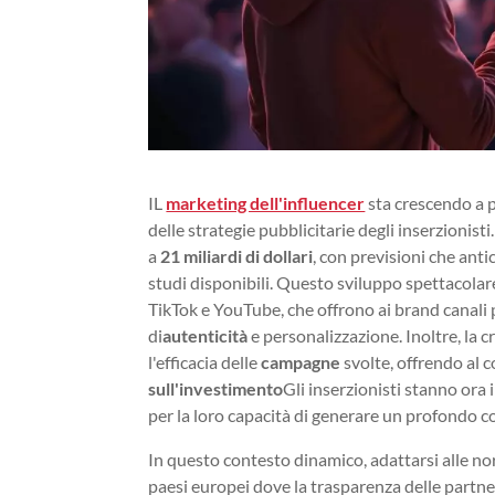
IL
marketing dell'influencer
sta crescendo a p
delle strategie pubblicitarie degli inserzionist
a
21 miliardi di dollari
, con previsioni che ant
studi disponibili. Questo sviluppo spettacolar
TikTok e YouTube, che offrono ai brand canali p
di
autenticità
e personalizzazione. Inoltre, la c
l'efficacia delle
campagne
svolte, offrendo al 
sull'investimento
Gli inserzionisti stanno ora
per la loro capacità di generare un profondo 
In questo contesto dinamico, adattarsi alle no
paesi europei dove la trasparenza delle partn