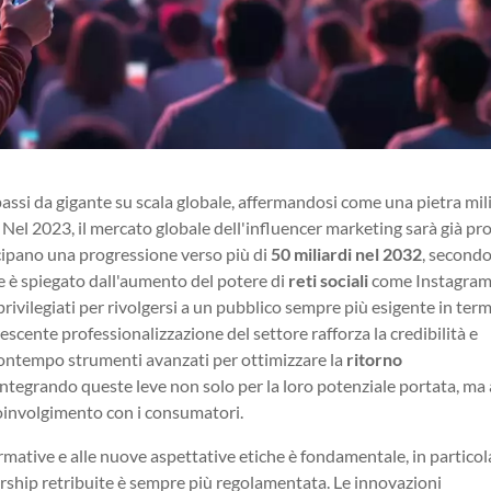
assi da gigante su scala globale, affermandosi come una pietra mil
i. Nel 2023, il mercato globale dell'influencer marketing sarà già p
icipano una progressione verso più di
50 miliardi nel 2032
, secondo
e è spiegato dall'aumento del potere di
reti sociali
come Instagram
rivilegiati per rivolgersi a un pubblico sempre più esigente in term
rescente professionalizzazione del settore rafforza la credibilità e
contempo strumenti avanzati per ottimizzare la
ritorno
 integrando queste leve non solo per la loro potenziale portata, ma
coinvolgimento con i consumatori.
rmative e alle nuove aspettative etiche è fondamentale, in particol
ership retribuite è sempre più regolamentata. Le innovazioni