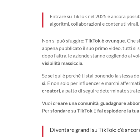
Entrare su TikTok nel 2025 è ancora possibi
algoritmi, collaborazioni e contenuti virali.
Non si può sfuggire:
TikTok è ovunque
. Che s
appena pubblicato il suo primo video, tutti si
dopo l'altra, le aziende stanno cogliendo al vo
visibilità massiccia
.
Se sei qui è perché ti stai ponendo la stessa 
sì
. E non solo per influencer e marchi affermati
creatori
, a patto di seguire determinate strate
Vuoi
creare una comunità
,
guadagnare abbon
Per
sfondare su TikTok
E
fai esplodere la tua
Diventare grandi su TikTok: c'è anco