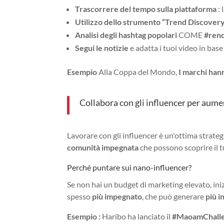
Trascorrere del tempo sulla piattaforma
: 
Utilizzo dello strumento “Trend Discover
Analisi degli hashtag popolari
COME
#rend
Segui le notizie
e adatta i tuoi video in bas
Esempio
Alla Coppa del Mondo,
I marchi hann
Collabora con gli influencer per aume
Lavorare con gli influencer è un'ottima strate
comunità impegnata
che possono scoprire il t
Perché puntare sui nano-influencer?
Se non hai un budget di marketing elevato, ini
spesso
più impegnato
, che può generare
più i
Esempio :
Haribo ha lanciato il
#MaoamChall