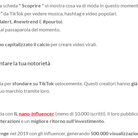
la scheda
" Scoprire "
vi mostra cosa va di moda in questo moment
y”
da TikTok per vedere musica, hashtag e video popolari.
alert, #newtrend
E
#pourtoi
.
e al passaparola del momento.
o capitalizzato il calcio
per creare video virali.
ntare la tua notorietà
gia per
sfondare su TikTok
velocemente. Questi creatori hanno
già
uo marchio tramite loro.
zia con
IL
nano-influencer
(meno di 10.000 iscritti). Il loro pubblic
nterazioni
e un
migliore ritorno sull'investimento
.
enge
nel 2019 con gli influencer, generando
500.000 visualizzazio