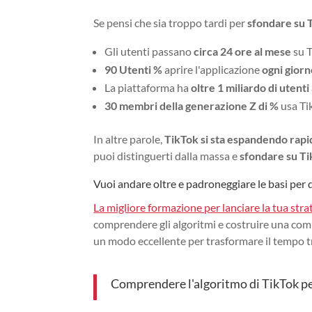
Se pensi che sia troppo tardi per
sfondare su 
Gli utenti passano
circa 24 ore al mese
su T
90 Utenti %
aprire l'applicazione
ogni gior
La piattaforma ha
oltre 1 miliardo di utenti 
30 membri della generazione Z di %
usa Tik
In altre parole,
TikTok si sta espandendo rap
puoi distinguerti dalla massa e
sfondare su T
Vuoi andare oltre e padroneggiare le basi per d
La migliore formazione per lanciare la tua stra
comprendere gli algoritmi e costruire una commu
un modo eccellente per trasformare il tempo 
Comprendere l'algoritmo di TikTok per