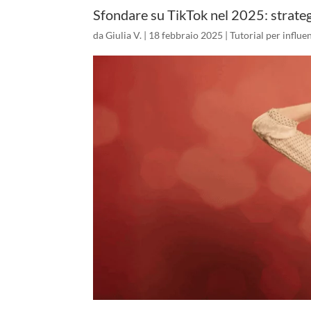
Sfondare su TikTok nel 2025: strateg
da
Giulia V.
|
18 febbraio 2025
|
Tutorial per influe