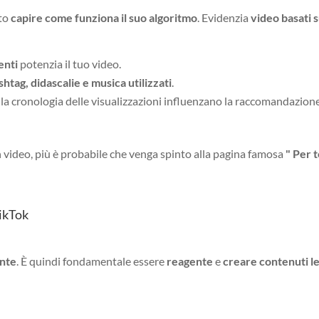
tto
capire come funziona il suo algoritmo
. Evidenzia
video basati s
enti
potenzia il tuo video.
shtag, didascalie e musica utilizzati
.
e la cronologia delle visualizzazioni influenzano la raccomandazion
 video, più è probabile che venga spinto alla pagina famosa
" Per t
TikTok
ente
. È quindi fondamentale essere
reagente
e
creare contenuti le