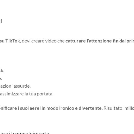
i
su TikTok
, devi creare video che
catturare l'attenzione fin dai pri
ck.
.
uazioni assurde.
ssimizzare la tua portata.
nificare i suoi aerei in modo ironico e divertente
. Risultato:
milio
tare il coinvolgimento