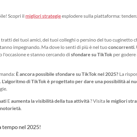
le! Scopri il
migliori strategie
esplodere sulla piattaforma: tenden
i tratti dei tuoi amici, dei tuoi colleghi o persino del tuo cuginetto 
 stanno impegnando. Ma dove lo senti di più è nel tuo
concorrenti
.
lo l'occasione e stanno cercando di
sfondare su TikTok
per godere 
domanda:
È ancora possibile sfondare su TikTok nel 2025?
La rispo
.
L'algoritmo di TikTok è progettato per dare una possibilità ai n
gie.
ati
E
aumenta la visibilità della tua attività
? Visita
le migliori str
 notorietà
.
ra tempo nel 2025!