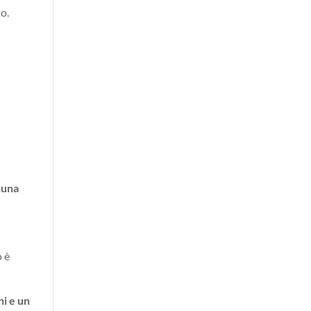
o.
 una
o è
ni e un