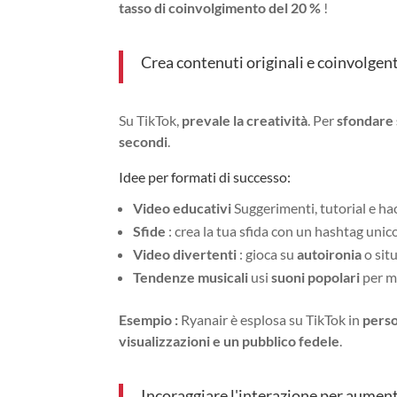
tasso di coinvolgimento del 20 %
!
Crea contenuti originali e coinvolgent
Su TikTok,
prevale la creatività
. Per
sfondare 
secondi
.
Idee per formati di successo:
Video educativi
Suggerimenti, tutorial e ha
Sfide
: crea la tua sfida con un hashtag unico
Video divertenti
: gioca su
autoironia
o sit
Tendenze musicali
usi
suoni popolari
per ma
Esempio :
Ryanair è esplosa su TikTok in
perso
visualizzazioni e un pubblico fedele
.
Incoraggiare l'interazione per aumen