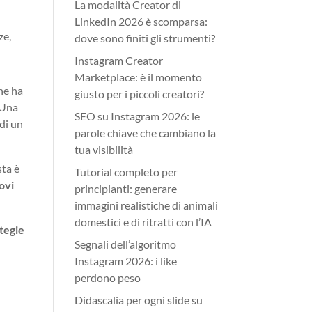
La modalità Creator di
LinkedIn 2026 è scomparsa:
ze,
dove sono finiti gli strumenti?
Instagram Creator
Marketplace: è il momento
che ha
giusto per i piccoli creatori?
 Una
SEO su Instagram 2026: le
di un
parole chiave che cambiano la
tua visibilità
sta è
Tutorial completo per
uovi
principianti: generare
immagini realistiche di animali
domestici e di ritratti con l’IA
ategie
Segnali dell’algoritmo
Instagram 2026: i like
perdono peso
Didascalia per ogni slide su