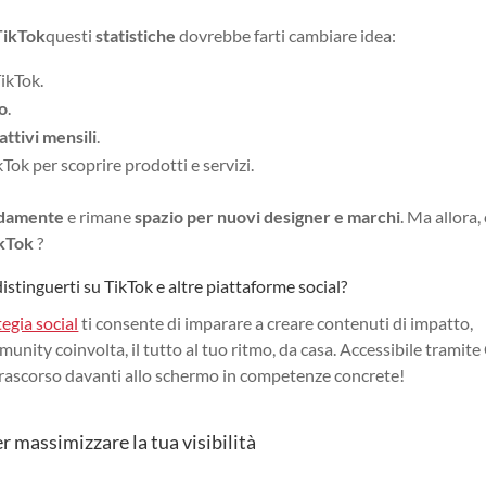
TikTok
questi
statistiche
dovrebbe farti cambiare idea:
ikTok.
no
.
attivi mensili
.
Tok per scoprire prodotti e servizi.
idamente
e rimane
spazio per nuovi designer e marchi
. Ma allora
ikTok
?
istinguerti su TikTok e altre piattaforme social?
tegia social
ti consente di imparare a creare contenuti di impatto,
nity coinvolta, il tutto al tuo ritmo, da casa. Accessibile tramite
trascorso davanti allo schermo in competenze concrete!
 massimizzare la tua visibilità