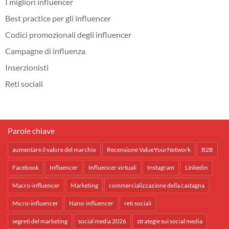
I migliori influencer
Best practice per gli influencer
Codici promozionali degli influencer
Campagne di influenza
Inserzionisti
Reti sociali
Parole chiave
aumentare il valore del marchio
Recensione ValueYourNetwork
B2B
Facebook
Influencer
Influencer virtuali
Instagram
Linkedin
Macro-influencer
Marketing
commercializzazione della castagna
Micro-influencer
Nano-influencer
reti sociali
segreti del marketing
social media 2026
strategie sui social media