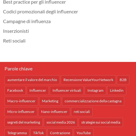
Best practice per gli influencer
Codici promozionali degli influencer
Campagne di influenza
Inserzionisti
Reti sociali
Parole chiave
aumentare il valore del marchio
Recensione ValueYourNetwork
B2B
Facebook
Influencer
Influencer virtuali
Instagram
Linkedin
Macro-influencer
Marketing
commercializzazione della castagna
Micro-influencer
Nano-influencer
reti sociali
segreti del marketing
social media 2026
strategie sui social media
Telegramma
TikTok
Contrazione
YouTube