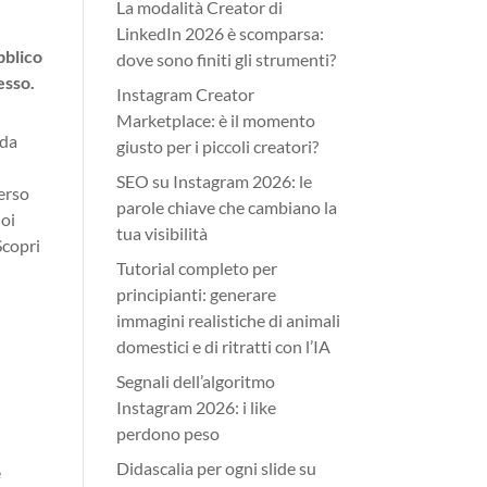
La modalità Creator di
LinkedIn 2026 è scomparsa:
bblico
dove sono finiti gli strumenti?
esso.
Instagram Creator
Marketplace: è il momento
 da
giusto per i piccoli creatori?
SEO su Instagram 2026: le
verso
parole chiave che cambiano la
uoi
tua visibilità
Scopri
Tutorial completo per
principianti: generare
immagini realistiche di animali
domestici e di ritratti con l’IA
Segnali dell’algoritmo
Instagram 2026: i like
perdono peso
Didascalia per ogni slide su
e