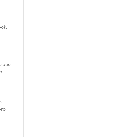
ook.
iò può
do
o.
oro
r