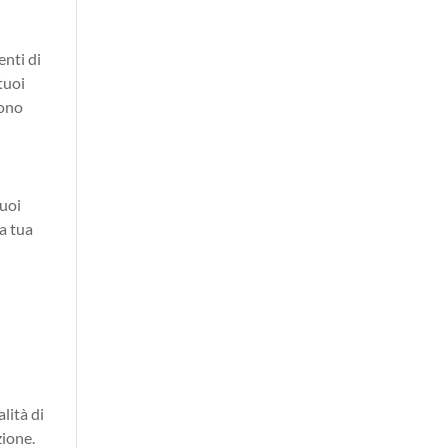
enti di
tuoi
sono
tuoi
la tua
lità di
zione.