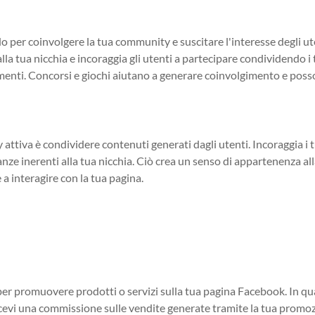
 per coinvolgere la tua community e suscitare l'interesse degli ut
lla tua nicchia e incoraggia gli utenti a partecipare condividendo i 
menti. Concorsi e giochi aiutano a generare coinvolgimento e pos
ttiva è condividere contenuti generati dagli utenti. Incoraggia i 
nze inerenti alla tua nicchia. Ciò crea un senso di appartenenza al
a interagire con la tua pagina.
r promuovere prodotti o servizi sulla tua pagina Facebook. In qua
e ricevi una commissione sulle vendite generate tramite la tua promo