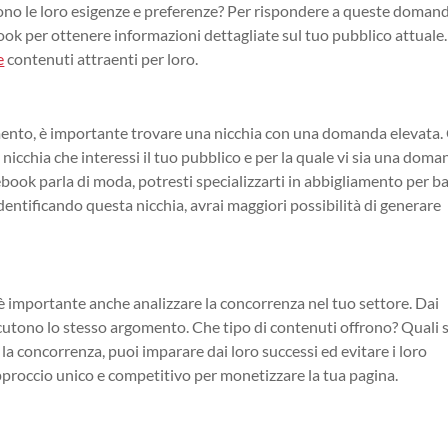
sono le loro esigenze e preferenze? Per rispondere a queste domand
ebook per ottenere informazioni dettagliate sul tuo pubblico attuale.
e
contenuti attraenti per loro.
rimento, è importante trovare una nicchia con una domanda elevata.
nicchia che interessi il tuo pubblico e per la quale vi sia una dom
ebook parla di moda, potresti specializzarti in abbigliamento per b
dentificando questa nicchia, avrai maggiori possibilità di generare
è importante anche analizzare la concorrenza nel tuo settore. Dai
scutono lo stesso argomento. Che tipo di contenuti offrono? Quali 
la concorrenza, puoi imparare dai loro successi ed evitare i loro
approccio unico e competitivo per monetizzare la tua pagina.