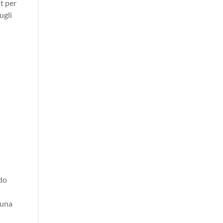
st per
ugli
i
odo
 una