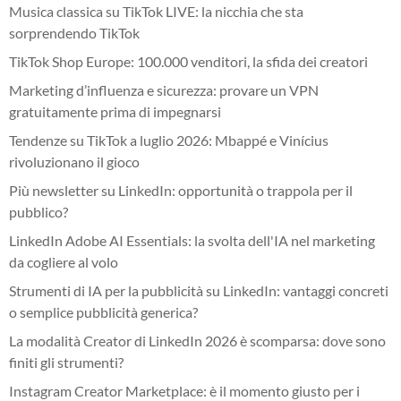
Musica classica su TikTok LIVE: la nicchia che sta
sorprendendo TikTok
TikTok Shop Europe: 100.000 venditori, la sfida dei creatori
Marketing d’influenza e sicurezza: provare un VPN
gratuitamente prima di impegnarsi
Tendenze su TikTok a luglio 2026: Mbappé e Vinícius
rivoluzionano il gioco
Più newsletter su LinkedIn: opportunità o trappola per il
pubblico?
LinkedIn Adobe AI Essentials: la svolta dell'IA nel marketing
da cogliere al volo
Strumenti di IA per la pubblicità su LinkedIn: vantaggi concreti
o semplice pubblicità generica?
La modalità Creator di LinkedIn 2026 è scomparsa: dove sono
finiti gli strumenti?
Instagram Creator Marketplace: è il momento giusto per i