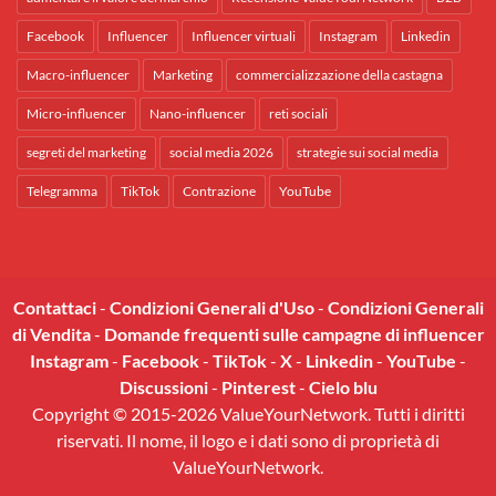
Facebook
Influencer
Influencer virtuali
Instagram
Linkedin
Macro-influencer
Marketing
commercializzazione della castagna
Micro-influencer
Nano-influencer
reti sociali
segreti del marketing
social media 2026
strategie sui social media
Telegramma
TikTok
Contrazione
YouTube
Contattaci
-
Condizioni Generali d'Uso
-
Condizioni Generali
di Vendita
-
Domande frequenti sulle campagne di influencer
Instagram
-
Facebook
-
TikTok
-
X
-
Linkedin
-
YouTube
-
Discussioni
-
Pinterest
-
Cielo blu
Copyright © 2015-2026 ValueYourNetwork. Tutti i diritti
riservati. Il nome, il logo e i dati sono di proprietà di
ValueYourNetwork.