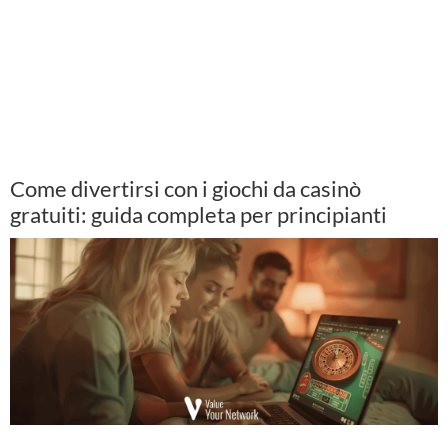
Come divertirsi con i giochi da casinò
gratuiti: guida completa per principianti