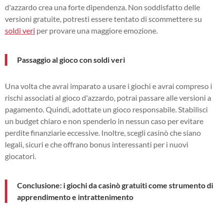
d'azzardo crea una forte dipendenza. Non soddisfatto delle
versioni gratuite, potresti essere tentato di scommettere su
soldi veri
per provare una maggiore emozione.
Passaggio al gioco con soldi veri
Una volta che avrai imparato a usare i giochi e avrai compreso i
rischi associati al gioco d'azzardo, potrai passare alle versioni a
pagamento. Quindi, adottate un gioco responsabile. Stabilisci
un budget chiaro e non spenderlo in nessun caso per evitare
perdite finanziarie eccessive. Inoltre, scegli casinò che siano
legali, sicuri e che offrano bonus interessanti per i nuovi
giocatori.
Conclusione: i giochi da casinò gratuiti come strumento di
apprendimento e intrattenimento