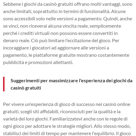
Sebbene i giochi da casinò gratuiti offrano molti vantaggi, sono
anche limitati, soprattutto in termini di funzionalità. Alcune
sono accessibili solo nelle versioni a pagamento. Quindi, anche
se vinci, non riceverai alcuna vincita reale, semplicemente
perché i crediti virtuali non possono essere convertiti in
denaro reale. Ciò può limitare l'eccitazione del gioco. Per
incoraggiare i giocatori ad aggiornare alle versioni a
pagamento, le piattaforme gratuite mostrano costantemente
pubblicità e promozioni allettanti.
Suggerimenti per massimizzare l'esperienza dei giochi da
casinò gratuiti
Per vivere un'esperienza di gioco di successo nei casinò online
gratuiti, scegli siti affidabili, riconosciuti per la qualità e la
varietà dei loro giochi. Familiarizzatevi anche con le regole di
ogni gioco per adottare le strategie migliori. Allo stesso modo,
stabilisci dei limiti di tempo per mantenere l'equilibrio. Il gioco