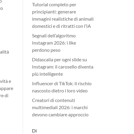
o
Tutorial completo per
ro
principianti: generare
immagini realistiche di animali
domestici e di ritratti con l’IA
Segnali dell’algoritmo
Instagram 2026: i like
perdono peso
alità
Didascalia per ogni slide su
Instagram: il carosello diventa
più intelligente
vità e
Influencer di TikTok: il rischio
luppare
nascosto dietro i loro video
re di
Creatori di contenuti
multimediali 2026: i marchi
devono cambiare approccio
Di