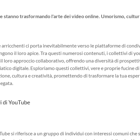
e stanno trasformando l'arte dei video online. Umorismo, cultur
 e arricchenti ci porta inevitabilmente verso le piattaforme di condi
ngono il loro apice. Tra questi numerosi contenuti, i collettivi di y
 il loro approccio collaborativo, offrendo una diversità di prospett
ico digitale. Esploriamo questi collettivi, vere e proprie fucine di
one, cultura e creatività, promettendo di trasformare la tua espe
iegata.
vi di YouTube
Tube si riferisce a un gruppo di individui con interessi comuni che s