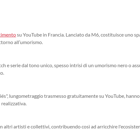
timento
su YouTube in Francia. Lanciato da M6, costituisce uno sp
 attorno all’umorismo.
ch e serie dal tono unico, spesso intrisi di un umorismo nero o as
co.
sociés", lungometraggio trasmesso gratuitamente su YouTube, hanno
 realizzativa.
tri artisti e collettivi, contribuendo così ad arricchire l'ecosist