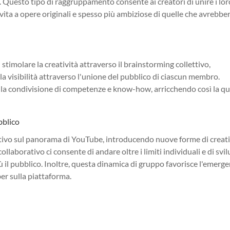
 Questo tipo di raggruppamento consente ai creatori di unire i lor
do vita a opere originali e spesso più ambiziose di quelle che avrebbe
ui stimolare la creatività attraverso il brainstorming collettivo,
la visibilità attraverso l'unione del pubblico di ciascun membro.
re la condivisione di competenze e know-how, arricchendo così la qu
ubblico
cativo sul panorama di YouTube, introducendo nuove forme di creati
llaborativo ci consente di andare oltre i limiti individuali e di svi
ù il pubblico. Inoltre, questa dinamica di gruppo favorisce l'emerge
er sulla piattaforma.