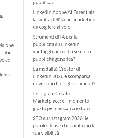
pubblico?
LinkedIn Adobe AI Essentials:
a,
la svolta dell'IA nel marketing
da cogliere al volo
Strumenti di IA per la
pubblicità su LinkedIn:
visione
vantaggi concreti o semplice
outuber
pubblicità generica?
ive ed
La modalità Creator di
rienza
LinkedIn 2026 è scomparsa:
dove sono finiti gli strumenti?
Instagram Creator
Marketplace: è il momento
giusto per i piccoli creatori?
SEO su Instagram 2026: le
parole chiave che cambiano la
i
tua visibilità