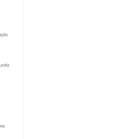
azio
surdo
ema