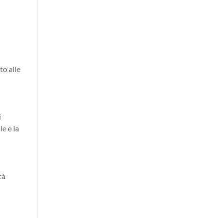
to alle
i
le e la
tà