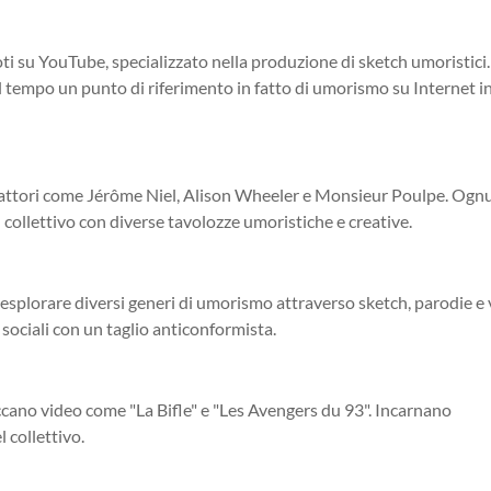
noti su YouTube, specializzato nella produzione di sketch umoristici.
 tempo un punto di riferimento in fatto di umorismo su Internet i
i e attori come Jérôme Niel, Alison Wheeler e Monsieur Poulpe. Og
l collettivo con diverse tavolozze umoristiche e creative.
i esplorare diversi generi di umorismo attraverso sketch, parodie e
 sociali con un taglio anticonformista.
iccano video come "La Bifle" e "Les Avengers du 93". Incarnano
l collettivo.