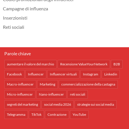
Campagne di influenza
Inserzionisti
Reti sociali
Parole chiave
aumentare il valore del marchio
Recensione ValueYourNetwork
B2B
Facebook
Influencer
Influencer virtuali
Instagram
Linkedin
Macro-influencer
Marketing
commercializzazione della castagna
Micro-influencer
Nano-influencer
reti sociali
segreti del marketing
social media 2026
strategie sui social media
Telegramma
TikTok
Contrazione
YouTube