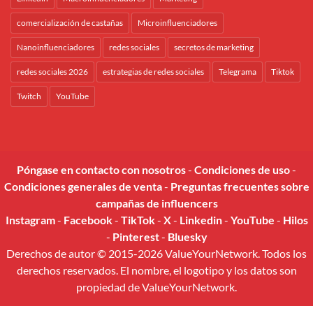
comercialización de castañas
Microinfluenciadores
Nanoinfluenciadores
redes sociales
secretos de marketing
redes sociales 2026
estrategias de redes sociales
Telegrama
Tiktok
Twitch
YouTube
Póngase en contacto con nosotros
-
Condiciones de uso
-
Condiciones generales de venta
-
Preguntas frecuentes sobre
campañas de influencers
Instagram
-
Facebook
-
TikTok
-
X
-
Linkedin
-
YouTube
-
Hilos
-
Pinterest
-
Bluesky
Derechos de autor © 2015-2026 ValueYourNetwork. Todos los
derechos reservados. El nombre, el logotipo y los datos son
propiedad de ValueYourNetwork.