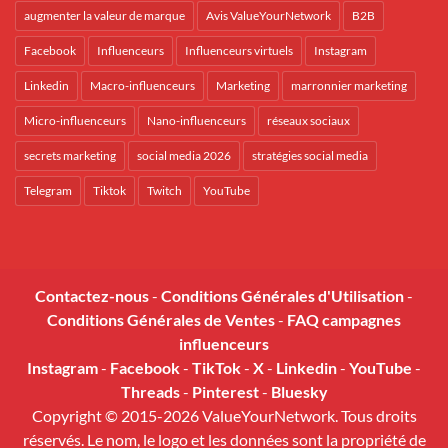
augmenter la valeur de marque
Avis ValueYourNetwork
B2B
Facebook
Influenceurs
Influenceurs virtuels
Instagram
Linkedin
Macro-influenceurs
Marketing
marronnier marketing
Micro-influenceurs
Nano-influenceurs
réseaux sociaux
secrets marketing
social media 2026
stratégies social media
Telegram
Tiktok
Twitch
YouTube
Contactez-nous
-
Conditions Générales d'Utilisation
-
Conditions Générales de Ventes
-
FAQ campagnes
influenceurs
Instagram
-
Facebook
-
TikTok
-
X
-
Linkedin
-
YouTube
-
Threads
-
Pinterest
-
Bluesky
Copyright © 2015-2026 ValueYourNetwork. Tous droits
réservés. Le nom, le logo et les données sont la propriété de