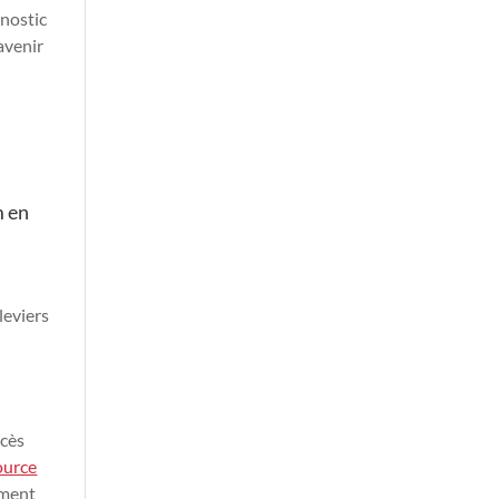
gnostic
avenir
n
m en
leviers
ccès
ource
ement