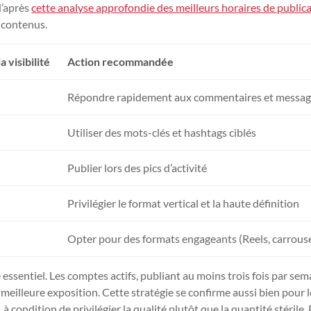
d’après
cette analyse approfondie des meilleurs horaires de public
 contenus.
a visibilité
Action recommandée
Répondre rapidement aux commentaires et messag
Utiliser des mots-clés et hashtags ciblés
Publier lors des pics d’activité
Privilégier le format vertical et la haute définition
Opter pour des formats engageants (Reels, carrouse
e essentiel. Les comptes actifs, publiant au moins trois fois par se
meilleure exposition. Cette stratégie se confirme aussi bien pour l
condition de privilégier la qualité plutôt que la quantité stérile.