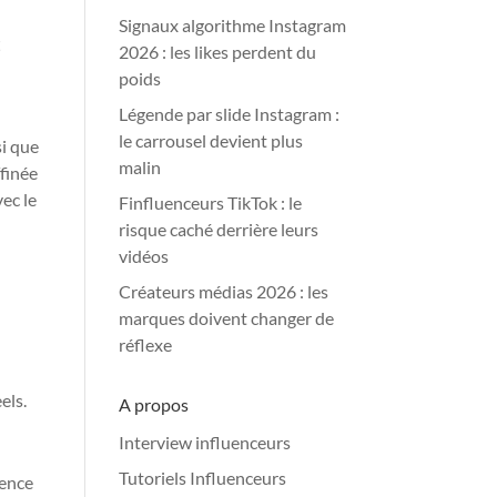
Signaux algorithme Instagram
t
2026 : les likes perdent du
poids
Légende par slide Instagram :
le carrousel devient plus
si que
malin
ffinée
vec le
Finfluenceurs TikTok : le
risque caché derrière leurs
vidéos
Créateurs médias 2026 : les
marques doivent changer de
réflexe
els.
A propos
Interview influenceurs
Tutoriels Influenceurs
ience