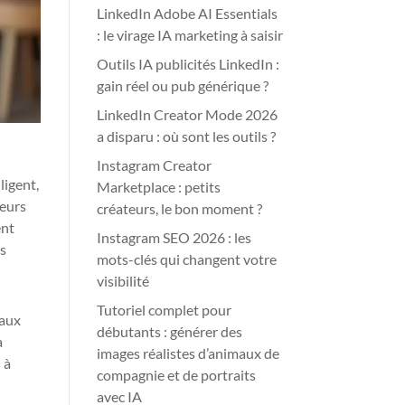
LinkedIn Adobe AI Essentials
: le virage IA marketing à saisir
Outils IA publicités LinkedIn :
gain réel ou pub générique ?
LinkedIn Creator Mode 2026
a disparu : où sont les outils ?
Instagram Creator
ligent,
Marketplace : petits
leurs
créateurs, le bon moment ?
ent
Instagram SEO 2026 : les
es
mots-clés qui changent votre
visibilité
Tutoriel complet pour
eaux
débutants : générer des
a
images réalistes d’animaux de
 à
compagnie et de portraits
avec IA