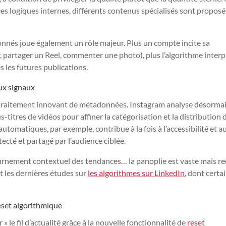
ces logiques internes, différents contenus spécialisés sont proposé
bonnés joue également un rôle majeur. Plus un compte incite sa
 partager un Reel, commenter une photo), plus l’algorithme interp
s les futures publications.
ux signaux
 le traitement innovant de métadonnées. Instagram analyse désorma
titres de vidéos pour affiner la catégorisation et la distribution 
utomatiques, par exemple, contribue à la fois à l’accessibilité et a
ecté et partagé par l’audience ciblée.
ournement contextuel des tendances… la panoplie est vaste mais re
t les dernières études sur
les algorithmes sur LinkedIn
, dont certa
reset algorithmique
r » le fil d’actualité grâce à la nouvelle fonctionnalité de
reset