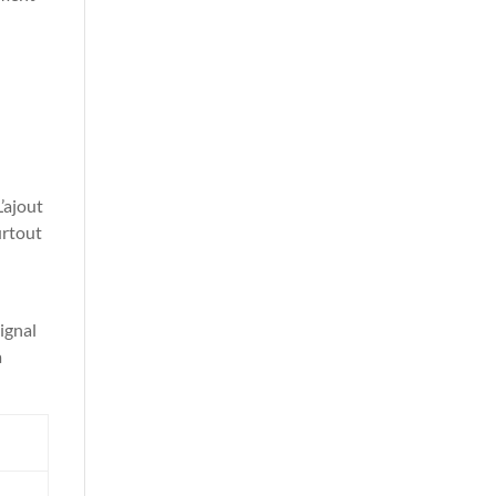
’ajout
urtout
ignal
à