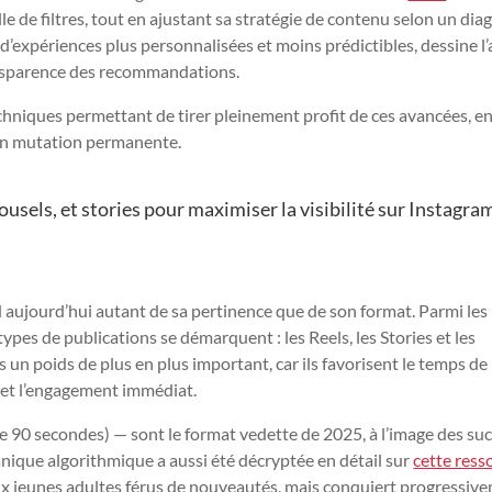
le de filtres, tout en ajustant sa stratégie de contenu selon un dia
d’expériences plus personnalisées et moins prédictibles, dessine l’
ransparence des recommandations.
chniques permettant de tirer pleinement profit de ces avancées, e
 en mutation permanente.
ousels, et stories pour maximiser la visibilité sur Instagra
 aujourd’hui autant de sa pertinence que de son format. Parmi les 
ypes de publications se démarquent : les Reels, les Stories et les
s un poids de plus en plus important, car ils favorisent le temps de
 et l’engagement immédiat.
de 90 secondes) — sont le format vedette de 2025, à l’image des su
anique algorithmique a aussi été décryptée en détail sur
cette ress
aux jeunes adultes férus de nouveautés, mais conquiert progressiv