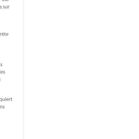
s sur
rète
is
des
u
quiert
ins