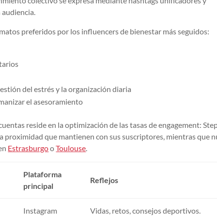
vimiento colectivo se expresa mediante hashtags unificadores y
a audiencia.
rmatos preferidos por los influencers de bienestar más seguidos:
)
tarios
stión del estrés y la organización diaria
manizar el asesoramiento
 cuentas reside en la optimización de las tasas de engagement: Ste
r la proximidad que mantienen con sus suscriptores, mientras que 
 en
Estrasburgo
o
Toulouse
.
Plataforma
Reflejos
principal
Instagram
Vidas, retos, consejos deportivos.