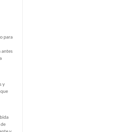
vo para
n antes
a
s y
 que
ibida
 de
ante y