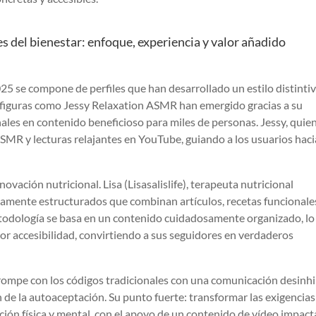
s del bienestar: enfoque, experiencia y valor añadido
25 se compone de perfiles que han desarrollado un estilo distinti
, figuras como Jessy Relaxation ASMR han emergido gracias a su
les en contenido beneficioso para miles de personas. Jessy, quie
ASMR y lecturas relajantes en YouTube, guiando a los usuarios haci
ovación nutricional. Lisa (Lisasalislife), terapeuta nutricional
ltamente estructurados que combinan artículos, recetas funcionale
etodología se basa en un contenido cuidadosamente organizado, lo
r accesibilidad, convirtiendo a sus seguidores en verdaderos
 rompe con los códigos tradicionales con una comunicación desinh
n de la autoaceptación. Su punto fuerte: transformar las exigencias
ción física y mental, con el apoyo de un contenido de vídeo impact