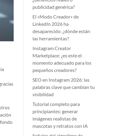
publicidad genérica?
El «Modo Creador» de
LinkedIn 2026 ha
desaparecido: ¿dónde están
las herramientas?
Instagram Creator
Marketplace: ¿es este el
momento adecuado para los
ía
pequeños creadores?
SEO en Instagram 2026: las
gracias
palabras clave que cambian tu
visibilidad
Tutorial completo para
stros
principiantes: generar
vación
imágenes realistas de
a fondo
mascotas y retratos con IA
Señales del algoritmo de