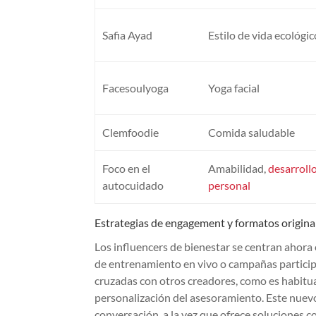
Safia Ayad
Estilo de vida ecológic
Facesoulyoga
Yoga facial
Clemfoodie
Comida saludable
Foco en el
Amabilidad,
desarroll
autocuidado
personal
Estrategias de engagement y formatos original
Los influencers de bienestar se centran ahora 
de entrenamiento en vivo o campañas participa
cruzadas con otros creadores, como es habitua
personalización del asesoramiento. Este nuevo c
conversación, a la vez que ofrece soluciones co