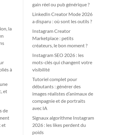
gain réel ou pub générique ?
LinkedIn Creator Mode 2026
a disparu : où sont les outils ?
on, la
Instagram Creator
en
Marketplace : petits
ins
créateurs, le bon moment ?
Instagram SEO 2026 : les
eur
mots-clés qui changent votre
bliés à
visibilité
Tutoriel complet pour
 une
débutants : générer des
, et
images réalistes d’animaux de
compagnie et de portraits
avec IA
s de
ement
Signaux algorithme Instagram
 et
2026 : les likes perdent du
poids