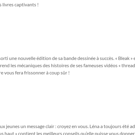
 livres captivants !
rti une nouvelle édition de sa bande dessinée à succès. « Bleak » 
eprend les mécaniques des histoires de ses fameuses vidéos « threa
vre vous fera frissonner à coup sûr !
aux jeunes un message clair : croyez en vous. Léna a toujours été a
 haut » contient les meilleurs conseils qu’elle puisse vous donne