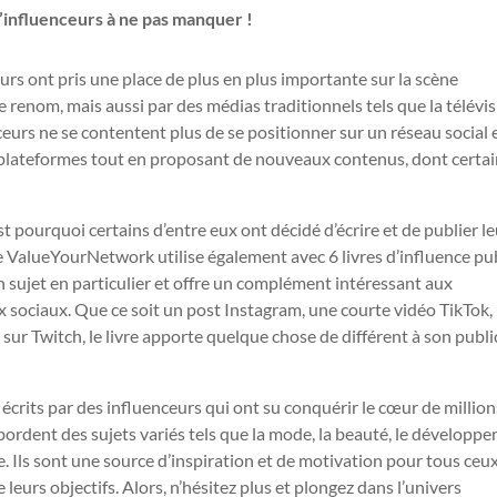
’influenceurs à ne pas manquer !
urs ont pris une place de plus en plus importante sur la scène
 renom, mais aussi par des médias traditionnels tels que la télévisi
nceurs ne se contentent plus de se positionner sur un réseau social 
s plateformes tout en proposant de nouveaux contenus, dont certa
st pourquoi certains d’entre eux ont décidé d’écrire et de publier l
que ValueYourNetwork utilise également avec 6 livres d’influence pu
un sujet en particulier et offre un complément intéressant aux
x sociaux. Que ce soit un post Instagram, une courte vidéo TikTok,
r Twitch, le livre apporte quelque chose de différent à son public
écrits par des influenceurs qui ont su conquérir le cœur de million
ordent des sujets variés tels que la mode, la beauté, le développ
e. Ils sont une source d’inspiration et de motivation pour tous ceux
e leurs objectifs. Alors, n’hésitez plus et plongez dans l’univers