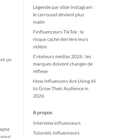
Légende par slide Instagram :
le carrousel devient plus
malin
Finfluenceurs TikTok : le
risque caché derrière leurs
vidéos
Créateurs médias 2026 : les
est un
marques doivent changer de
d
réflexe
How Influencers Are Using AI
to Grow Their Audience in
2026
A propos
Interview influenceurs
depte
Tutoriels Influenceurs
r pour