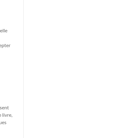
elle
cepter
osent
 livre,
ques
u