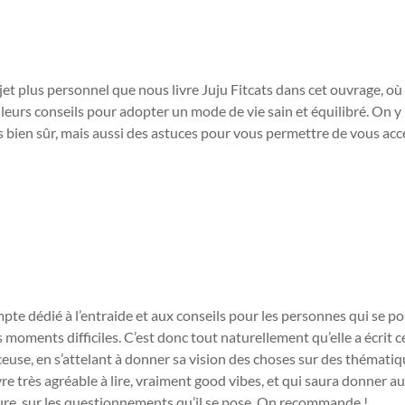
et plus personnel que nous livre Juju Fitcats dans cet ouvrage, où 
lleurs conseils pour adopter un mode de vie sain et équilibré. On y
s bien sûr, mais aussi des astuces pour vous permettre de vous ac
e dédié à l’entraide et aux conseils pour les personnes qui se p
 moments difficiles. C’est donc tout naturellement qu’elle a écrit ce
ceuse, en s’attelant à donner sa vision des choses sur des thémati
re très agréable à lire, vraiment good vibes, et qui saura donner a
eure, sur les questionnements qu’il se pose. On recommande !