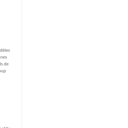
odèles
nnes
ls de
coup