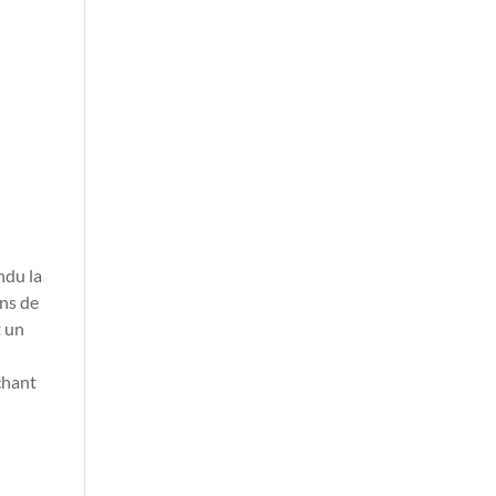
ndu la
ons de
t un
uchant