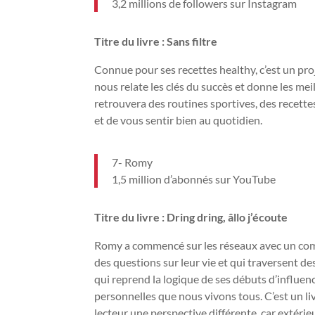
3,2 millions de followers sur Instagram
Titre du livre : Sans filtre
Connue pour ses recettes healthy, c’est un proj
nous relate les clés du succès et donne les mei
retrouvera des routines sportives, des recette
et de vous sentir bien au quotidien.
7- Romy
1,5 million d’abonnés sur YouTube
Titre du livre : Dring dring, âllo j’écoute
Romy a commencé sur les réseaux avec un compt
des questions sur leur vie et qui traversent des
qui reprend la logique de ses débuts d’influen
personnelles que nous vivons tous. C’est un liv
lecteur une perspective différente, car extéri