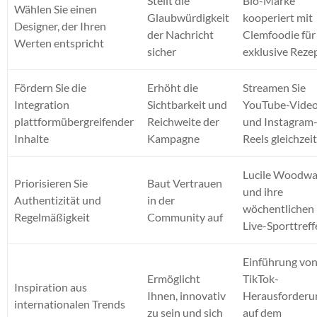
Stellt die
Bio-Marke
Wählen Sie einen
Glaubwürdigkeit
kooperiert mit
Designer, der Ihren
der Nachricht
Clemfoodie für
Werten entspricht
sicher
exklusive Reze
Fördern Sie die
Erhöht die
Streamen Sie
Integration
Sichtbarkeit und
YouTube-Vide
plattformübergreifender
Reichweite der
und Instagram
Inhalte
Kampagne
Reels gleichzeit
Lucile Woodw
Priorisieren Sie
Baut Vertrauen
und ihre
Authentizität und
in der
wöchentlichen
Regelmäßigkeit
Community auf
Live-Sporttref
Einführung vo
Ermöglicht
TikTok-
Inspiration aus
Ihnen, innovativ
Herausforderu
internationalen Trends
zu sein und sich
auf dem