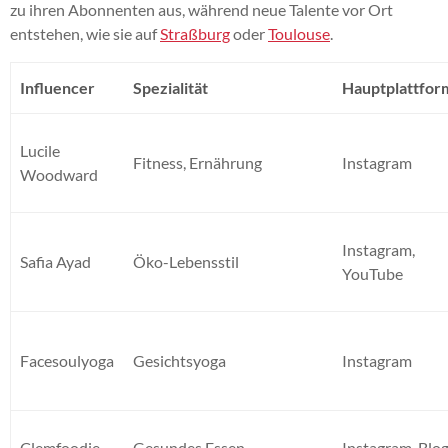
zu ihren Abonnenten aus, während neue Talente vor Ort
entstehen, wie sie auf
Straßburg
oder
Toulouse
.
Influencer
Spezialität
Hauptplattfor
Lucile
Fitness, Ernährung
Instagram
Woodward
Instagram,
Safia Ayad
Öko-Lebensstil
YouTube
Facesoulyoga
Gesichtsyoga
Instagram
Clemfoodie
Gesundes Essen
Instagram, Blo