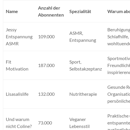
Anzahl der
Name
Spezialität
Warum abo
Abonnenten
Jessy
Beruhigung
ASMR,
Entspannung
109.000
Schlafhilfe,
Entspannung
ASMR
wohltuende
Sportmotiv
Fit
Sport,
187.000
Freundlichk
Motivation
Selbstakzeptanz
inspirieren
Gesunde Re
Lisasalislife
132.000
Nutritherapie
Organisati
persönlich
Praktische
Und warum
Veganer
73.000
entspannte
nicht Coline?
Lebensstil
zugängliche