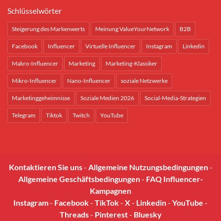
Schlüsselwörter
Steigerung des Markenwerts
Meinung ValueYourNetwork
B2B
Facebook
Influencer
Virtuelle Influencer
Instagram
Linkedin
Makro-Influencer
Marketing
Marketing-Klassiker
Mikro-Influencer
Nano-Influencer
soziale Netzwerke
Marketinggeheimnisse
Soziale Medien 2026
Social-Media-Strategien
Telegram
Tiktok
Twitch
YouTube
Kontaktieren Sie uns
-
Allgemeine Nutzungsbedingungen
-
Allgemeine Geschäftsbedingungen
-
FAQ Influencer-
Kampagnen
Instagram
-
Facebook
-
TikTok
-
X
-
Linkedin
-
YouTube
-
Threads
-
Pinterest
-
Bluesky