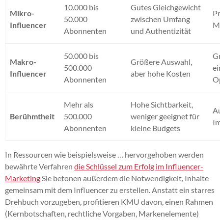
10.000 bis
Gutes Gleichgewicht
Mikro-
P
50.000
zwischen Umfang
Influencer
M
Abonnenten
und Authentizität
50.000 bis
G
Makro-
Größere Auswahl,
500.000
e
Influencer
aber hohe Kosten
Abonnenten
O
Mehr als
Hohe Sichtbarkeit,
A
Berühmtheit
500.000
weniger geeignet für
I
Abonnenten
kleine Budgets
In Ressourcen wie beispielsweise … hervorgehoben werden
bewährte Verfahren
die Schlüssel zum Erfolg im Influencer-
Marketing
Sie betonen außerdem die Notwendigkeit, Inhalte
gemeinsam mit dem Influencer zu erstellen. Anstatt ein starres
Drehbuch vorzugeben, profitieren KMU davon, einen Rahmen
(Kernbotschaften, rechtliche Vorgaben, Markenelemente)