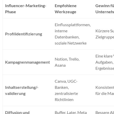
Influencer-Marketing-
Empfohlene
Gewinn für
Phase
Werkzeuge
Unterneh
Einflussplattformen,
interne
Kürzere Su
Profilidentifizierung
Datenbanken,
Zielgrupp
soziale Netzwerke
Eine klare
Notion, Trello,
Kampagnenmanagement
Aufgaben, 
Asana
Ergebniss
Canva, UGC-
Inhaltserstellung/-
Banken,
Konsistent
validierung
zentralisierte
für die Ma
Richtlinien
Diffusion und
Buffer, Later, Meta
Bessere A