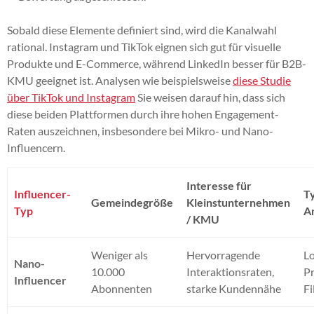
Sobald diese Elemente definiert sind, wird die Kanalwahl
rational. Instagram und TikTok eignen sich gut für visuelle
Produkte und E-Commerce, während LinkedIn besser für B2B-
KMU geeignet ist. Analysen wie beispielsweise
diese Studie
über TikTok und Instagram
Sie weisen darauf hin, dass sich
diese beiden Plattformen durch ihre hohen Engagement-
Raten auszeichnen, insbesondere bei Mikro- und Nano-
Influencern.
Interesse für
Influencer-
T
Gemeindegröße
Kleinstunternehmen
Typ
A
/ KMU
Weniger als
Hervorragende
L
Nano-
10.000
Interaktionsraten,
Pr
Influencer
Abonnenten
starke Kundennähe
Fi