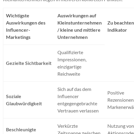
Wichtigste
Auswirkungen auf
Auswirkungen des
Kleinstunternehmen
Zu beachte
Influencer-
/ kleine und mittlere
Indikator
Marketings
Unternehmen
Qualifizierte
Impressionen,
Gezielte Sichtbarkeit
einzigartige
Reichweite
Sich auf das dem
Positive
Soziale
Influencer
Rezensionen
Glaubwürdigkeit
entgegengebrachte
Markenerwä
Vertrauen verlassen
Verkürzte
Nutzung vo
Beschleunigte
Zeitspanne zwischen
Aktionscode