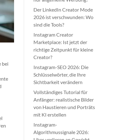
Der LinkedIn Creator Mode
2026 ist verschwunden: Wo
sind die Tools?
Instagram Creator
Marketplace: Ist jetzt der
richtige Zeitpunkt für kleine
Creator?
 bei
Instagram-SEO 2026: Die
Schlüsselwörter, die Ihre
ente
Sichtbarkeit verändern
d
Vollständiges Tutorial für
Anfänger: realistische Bilder
von Haustieren und Porträts
mit KI erstellen
el
Instagram-
ren
Algorithmussignale 2026:
Likes verlieren an Gewicht