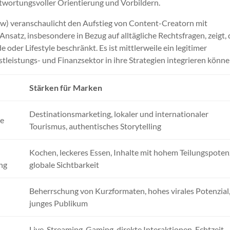
twortungsvoller Orientierung und Vorbildern.
w) veranschaulicht den Aufstieg von Content-Creatorn mit
nsatz, insbesondere in Bezug auf alltägliche Rechtsfragen, zeigt, 
oder Lifestyle beschränkt. Es ist mittlerweile ein legitimer
leistungs- und Finanzsektor in ihre Strategien integrieren könne
Stärken für Marken
Destinationsmarketing, lokaler und internationaler
le
Tourismus, authentisches Storytelling
Kochen, leckeres Essen, Inhalte mit hohem Teilungspotenz
ng
globale Sichtbarkeit
Beherrschung von Kurzformaten, hohes virales Potenzial
junges Publikum
Live-Streaming, Gaming, direkte Interaktionen, Echtzeit-