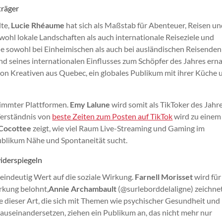
träger
lte,
Lucie Rhéaume
hat sich als Maßstab für Abenteuer, Reisen u
sowohl lokale Landschaften als auch internationale Reiseziele und
e sowohl bei Einheimischen als auch bei ausländischen Reisenden
und seines internationalen Einflusses zum Schöpfer des Jahres ern
 von Kreativen aus Quebec, ein globales Publikum mit ihrer Küche 
timmter Plattformen.
Emy Lalune
wird somit als TikToker des Jahr
Verständnis von
beste Zeiten zum Posten auf TikTok
wird zu einem
Cocottee
zeigt, wie viel Raum Live-Streaming und Gaming im
blikum Nähe und Spontaneität sucht.
widerspiegeln
eindeutig Wert auf die soziale Wirkung.
Farnell Morisset
wird für
irkung belohnt,
Annie Archambault
(@surleborddelaligne) zeichnet
lte dieser Art, die sich mit Themen wie psychischer Gesundheit und
 auseinandersetzen, ziehen ein Publikum an, das nicht mehr nur