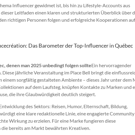
Thema Influencer gewidmet ist, bis hin zu Lifestyle-Accounts aus
 dieser Leitfaden einen klaren und strukturierten Überblick über d
 den richtigen Personen folgen und erfolgreiche Kooperationen a
ncecréation: Das Barometer der Top-Influencer in Québec
ec, denen man 2025 unbedingt folgen sollte
Ein hervorragender
Diese jährliche Veranstaltung im Place Bell bringt die einflussre
einem sorgfältig gestalteten Ambiente – dieses Jahr unter dem
Kollektionen auf dem Laufsteg, knüpfen Kontakte zu Marken und e
e, die ihre Glaubwürdigkeit deutlich steigert.
 Entwicklung des Sektors: Reisen, Humor, Elternschaft, Bildung,
ürdigt eine klare redaktionelle Linie, eine engagierte Communit
echte Wirkung zu erzielen. Für eine Marke fungieren diese
n die bereits am Markt bewährten Kreativen.