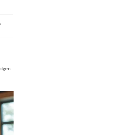
,
olgen