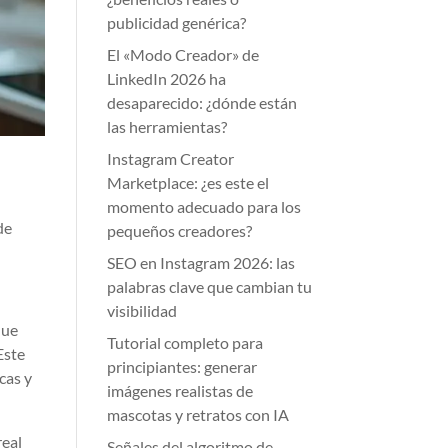
publicidad genérica?
El «Modo Creador» de
LinkedIn 2026 ha
desaparecido: ¿dónde están
las herramientas?
Instagram Creator
Marketplace: ¿es este el
momento adecuado para los
de
pequeños creadores?
SEO en Instagram 2026: las
palabras clave que cambian tu
visibilidad
que
Tutorial completo para
Este
principiantes: generar
cas y
imágenes realistas de
mascotas y retratos con IA
real
Señales del algoritmo de