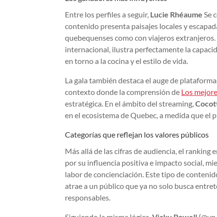
Entre los perfiles a seguir,
Lucie Rhéaume
Se c
contenido presenta paisajes locales y escapad
quebequenses como con viajeros extranjeros
internacional, ilustra perfectamente la capac
en torno a la cocina y el estilo de vida.
La gala también destaca el auge de plataforma
contexto donde la comprensión de
Los mejore
estratégica. En el ámbito del streaming,
Cocot
en el ecosistema de Quebec, a medida que el 
Categorías que reflejan los valores públicos
Más allá de las cifras de audiencia, el ranking 
por su influencia positiva e impacto social, mi
labor de concienciación. Este tipo de contenid
atrae a un público que ya no solo busca entre
responsables.
Siguiendo la misma lógica,
Vicky Powell
(@vp.l