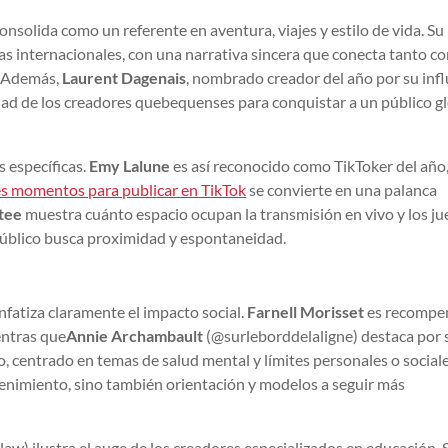
onsolida como un referente en aventura, viajes y estilo de vida. Su
as internacionales, con una narrativa sincera que conecta tanto c
. Además,
Laurent Dagenais
, nombrado creador del año por su inf
idad de los creadores quebequenses para conquistar a un público g
s específicas.
Emy Lalune
es así reconocido como TikToker del año
s momentos para publicar en TikTok
se convierte en una palanca
tee
muestra cuánto espacio ocupan la transmisión en vivo y los j
público busca proximidad y espontaneidad.
enfatiza claramente el impacto social.
Farnell Morisset
es recompe
entras que
Annie Archambault
(@surleborddelaligne) destaca por 
o, centrado en temas de salud mental y límites personales o sociale
tenimiento, sino también orientación y modelos a seguir más
aw) ilustra el auge de los creadores especializados en educación. 