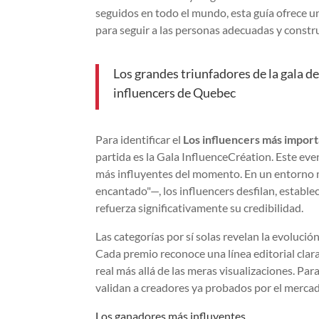
seguidos en todo el mundo, esta guía ofrece un
para seguir a las personas adecuadas y constr
Los grandes triunfadores de la gala de
influencers de Quebec
Para identificar el
Los influencers más impor
partida es la Gala InfluenceCréation. Este eve
más influyentes del momento. En un entorno
encantado"—, los influencers desfilan, establ
refuerza significativamente su credibilidad.
Las categorías por sí solas revelan la evolució
Cada premio reconoce una línea editorial cla
real más allá de las meras visualizaciones. Pa
validan a creadores ya probados por el merca
Los ganadores más influyentes