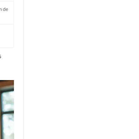
n de
5