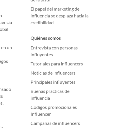
El papel del marketing de
on
influencia se desplaza hacia la
luencia
credibilidad
lobal
Quiénes somos
, en un
Entrevista con personas
influyentes
uegos
Tutoriales para influencers
Noticias de influencers
Principales influyentes
nsado
Buenas prácticas de
su
influencia
s,
Códigos promocionales
Influencer
Campañas de influencers
Su