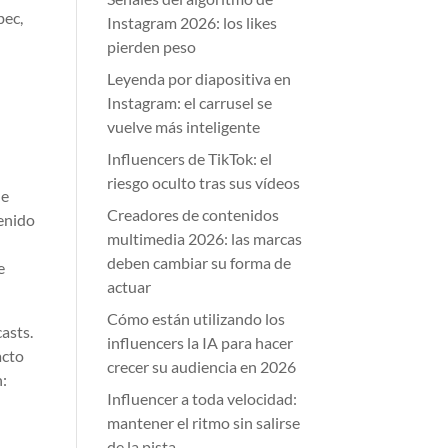
bec,
Instagram 2026: los likes
pierden peso
Leyenda por diapositiva en
Instagram: el carrusel se
vuelve más inteligente
Influencers de TikTok: el
riesgo oculto tras sus vídeos
de
Creadores de contenidos
tenido
multimedia 2026: las marcas
deben cambiar su forma de
e
actuar
Cómo están utilizando los
asts.
influencers la IA para hacer
acto
crecer su audiencia en 2026
n:
Influencer a toda velocidad:
mantener el ritmo sin salirse
de la pista