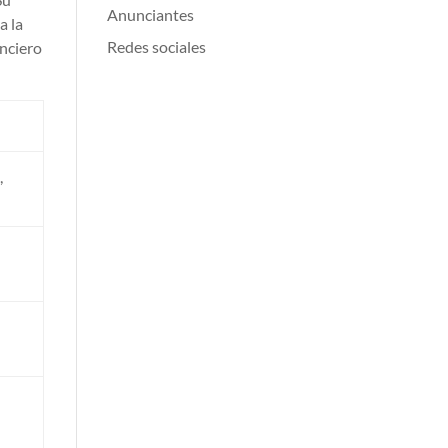
Anunciantes
a la
Redes sociales
anciero
,