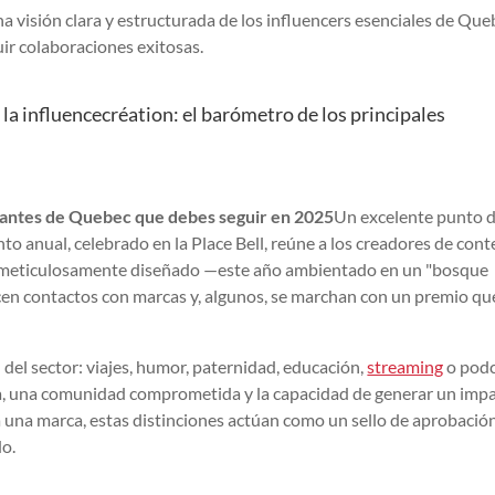
a visión clara y estructurada de los influencers esenciales de Que
uir colaboraciones exitosas.
 la influencecréation: el barómetro de los principales
tantes de Quebec que debes seguir en 2025
Un excelente punto 
nto anual, celebrado en la Place Bell, reúne a los creadores de con
 meticulosamente diseñado —este año ambientado en un "bosque
ecen contactos con marcas y, algunos, se marchan con un premio qu
n del sector: viajes, humor, paternidad, educación,
streaming
o podc
ra, una comunidad comprometida y la capacidad de generar un imp
ra una marca, estas distinciones actúan como un sello de aprobació
do.