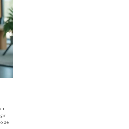
en
gir
lo de