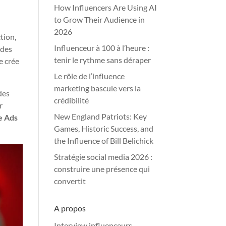
How Influencers Are Using AI
to Grow Their Audience in
2026
tion,
Influenceur à 100 à l’heure :
 des
tenir le rythme sans déraper
e crée
Le rôle de l’influence
marketing bascule vers la
des
crédibilité
r
New England Patriots: Key
e Ads
Games, Historic Success, and
the Influence of Bill Belichick
Stratégie social media 2026 :
construire une présence qui
convertit
A propos
Interview influenceurs