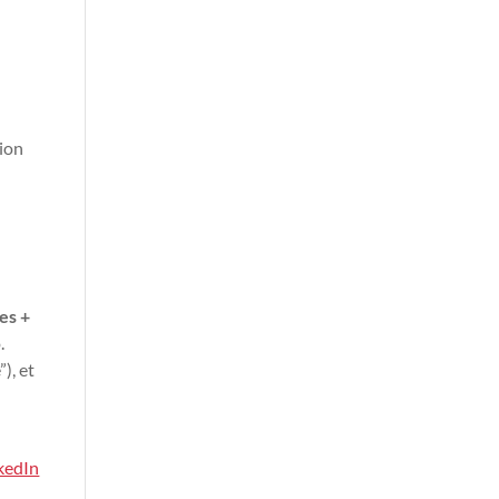
tion
res +
.
), et
nkedIn