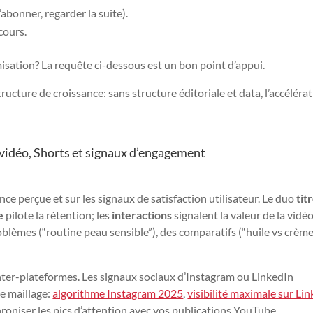
bonner, regarder la suite).
cours.
isation? La requête ci-dessous est un bon point d’appui.
ucture de croissance: sans structure éditoriale et data, l’accéléra
idéo, Shorts et signaux d’engagement
ce perçue et sur les signaux de satisfaction utilisateur. Le duo
tit
e
pilote la rétention; les
interactions
signalent la valeur de la vidéo
lèmes (“routine peau sensible”), des comparatifs (“huile vs crème”
nter-plateformes. Les signaux sociaux d’Instagram ou LinkedIn
ce maillage:
algorithme Instagram 2025
,
visibilité maximale sur Li
roniser les pics d’attention avec vos publications YouTube.