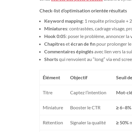
Check-list d’optimisation orientée résultats
Keyword mapping
: 1 requête principale + 
Miniatures
: contrastées, cadrage visage, p
Hook 0:05
: poser le problème, annoncer la 
Chapitres
et
écran de fin
pour prolonger le
Commentaires épinglés
avec lien vers la sui
Shorts
qui renvoient au “long” via end scree
Élément
Objectif
Seuil d
Titre
Captez l’intention
Mot-clé
Miniature
Booster le CTR
≥ 6–8%
Rétention
Signaler la qualité
≥ 50%
m