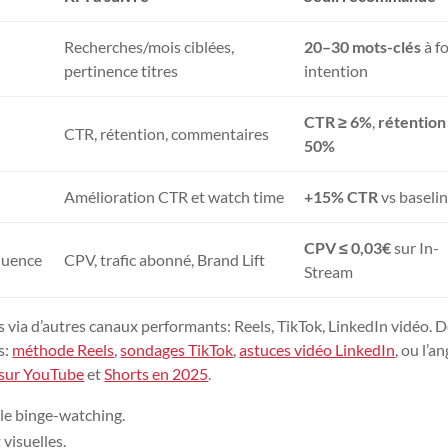
Recherches/mois ciblées,
20–30 mots-clés
à f
pertinence titres
intention
CTR ≥ 6%
,
rétention
CTR, rétention, commentaires
50%
Amélioration CTR et watch time
+15% CTR
vs baseli
CPV ≤ 0,03€
sur In-
luence
CPV, trafic abonné, Brand Lift
Stream
s via d’autres canaux performants: Reels, TikTok, LinkedIn vidéo. 
s:
méthode Reels
,
sondages TikTok
,
astuces vidéo LinkedIn
, ou l’an
 sur YouTube
et
Shorts en 2025
.
 le binge-watching.
 visuelles.