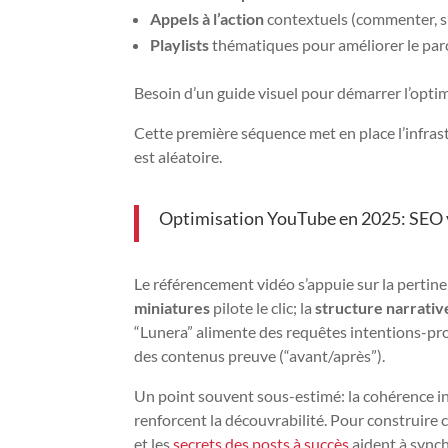
Appels à l’action
contextuels (commenter, s’a
Playlists
thématiques pour améliorer le par
Besoin d’un guide visuel pour démarrer l’optim
Cette première séquence met en place l’infrastr
est aléatoire.
Optimisation YouTube en 2025: SEO v
Le référencement vidéo s’appuie sur la pertinen
miniatures
pilote le clic; la
structure narrativ
“Lunera” alimente des requêtes intentions-prob
des contenus preuve (“avant/après”).
Un point souvent sous-estimé: la cohérence i
renforcent la découvrabilité. Pour construire 
et les
secrets des posts à succès
aident à synch