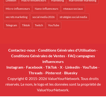
Linkedin
Macro-influenceurs
Marketing
marronnier marketing
Micro-influenceurs
Nano-influenceurs
réseaux sociaux
secrets marketing
social media 2026
stratégies social media
Telegram
Tiktok
Twitch
YouTube
Contactez-nous
-
Conditions Générales d'Utilisation
-
Conditions Générales de Ventes
-
FAQ campagnes
influenceurs
Instagram
-
Facebook
-
TikTok
-
X
-
Linkedin
-
YouTube
-
Threads
-
Pinterest
-
Bluesky
Copyright © 2015-2026 ValueYourNetwork. Tous droits
réservés. Le nom, le logo et les données sont la propriété de
ValueYourNetwork.