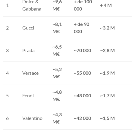
Dolce &
~9,6
+ de 100
1
+ 4 M
Gabbana
M€
000
~8,1
+ de 90
2
Gucci
~3,2 M
M€
000
~6,5
3
Prada
~70 000
~2,8 M
M€
~5,2
4
Versace
~55 000
~1,9 M
M€
~4,8
5
Fendi
~48 000
~1,7 M
M€
~4,3
6
Valentino
~42 000
~1,5 M
M€