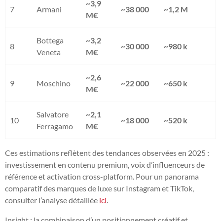
~3,9
7
Armani
~38 000
~1,2 M
M€
Bottega
~3,2
8
~30 000
~980 k
Veneta
M€
~2,6
9
Moschino
~22 000
~650 k
M€
Salvatore
~2,1
10
~18 000
~520 k
Ferragamo
M€
Ces estimations reflètent des tendances observées en 2025 :
investissement en contenu premium, voix d’influenceurs de
référence et activation cross-platform. Pour un panorama
comparatif des marques de luxe sur Instagram et TikTok,
consulter l’analyse détaillée
ici
.
Insight : la combinaison d’un positionnement créatif et