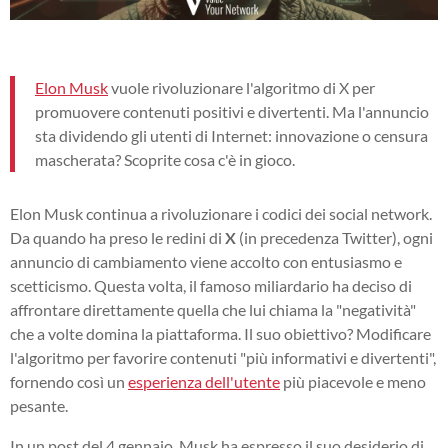
Elon Musk
vuole rivoluzionare l'algoritmo di X per
promuovere contenuti positivi e divertenti. Ma l'annuncio
sta dividendo gli utenti di Internet: innovazione o censura
mascherata? Scoprite cosa c'è in gioco.
Elon Musk continua a rivoluzionare i codici dei social network.
Da quando ha preso le redini di
X
(in precedenza Twitter), ogni
annuncio di cambiamento viene accolto con entusiasmo e
scetticismo. Questa volta, il famoso miliardario ha deciso di
affrontare direttamente quella che lui chiama la "negatività"
che a volte domina la piattaforma. Il suo obiettivo? Modificare
l'algoritmo per favorire contenuti "più informativi e divertenti",
fornendo così un
esperienza dell'utente
più piacevole e meno
pesante.
In un post del 4 gennaio, Musk ha espresso il suo desiderio di