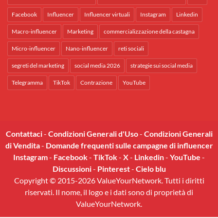
Facebook
Influencer
Influencer virtuali
Instagram
Linkedin
Macro-influencer
Marketing
commercializzazione della castagna
Micro-influencer
Nano-influencer
reti sociali
segreti del marketing
social media 2026
strategie sui social media
Telegramma
TikTok
Contrazione
YouTube
Contattaci
-
Condizioni Generali d'Uso
-
Condizioni Generali
di Vendita
-
Domande frequenti sulle campagne di influencer
Instagram
-
Facebook
-
TikTok
-
X
-
Linkedin
-
YouTube
-
Discussioni
-
Pinterest
-
Cielo blu
Copyright © 2015-2026 ValueYourNetwork. Tutti i diritti
riservati. Il nome, il logo e i dati sono di proprietà di
ValueYourNetwork.