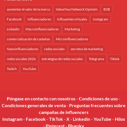
aumentar el valor de la marca
ValueYourNetwork Opinión
B2B
Facebook
Influenciadores
Influyentes virtuales
Instagram
Linkedin
Macroinfluenciadores
Marketing
comercialización de castañas
Microinfluenciadores
Nanoinfluenciadores
redes sociales
secretos de marketing
redes sociales 2026
estrategias de redes sociales
Telegrama
Tiktok
Twitch
YouTube
Póngase en contacto con nosotros
-
Condiciones de uso
-
Condiciones generales de venta
-
Preguntas frecuentes sobre
campañas de influencers
Instagram
-
Facebook
-
TikTok
-
X
-
Linkedin
-
YouTube
-
Hilos
-
Pinterest
-
Bluesky