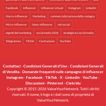
Facebook
Influencer
Influencer virtuali
Instagram
Linkedin
Macro-influencer
Marketing
commercializzazione della castagna
Micro-influencer
Nano-influencer
reti sociali
segreti del marketing
social media 2026
strategie sui social media
Telegramma
TikTok
Contrazione
YouTube
Contattaci
-
Condizioni Generali d'Uso
-
Condizioni Generali
di Vendita
-
Domande frequenti sulle campagne di influencer
Instagram
-
Facebook
-
TikTok
-
X
-
Linkedin
-
YouTube
-
Discussioni
-
Pinterest
-
Cielo blu
Copyright © 2015-2026 ValueYourNetwork. Tutti i diritti
riservati. Il nome, il logo e i dati sono di proprietà di
ValueYourNetwork.