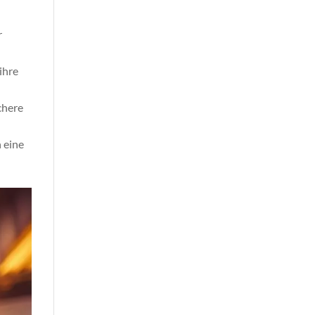
r
ihre
chere
 eine