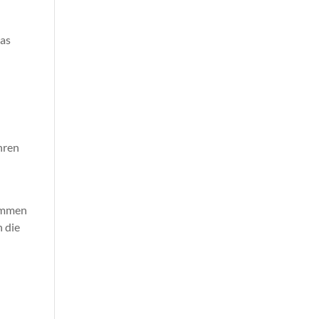
das
Ihren
kommen
n die