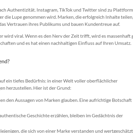
ch Authentizität. Instagram, TikTok und Twitter sind zu Plattfor
r die Lupe genommen wird. Marken, die erfolgreich Inhalte teilen,
das Vertrauen ihres Publikums und bauen Kundentreue auf.
 wird viral. Wenn es den Nerv der Zeit trifft, wird es massenhaft g
chaften und es hat einen nachhaltigen Einfluss auf Ihren Umsatz.
end?
f ein tiefes Bedürfnis: in einer Welt voller oberflächlicher
n herzustellen. Hier ist der Grund:
n den Aussagen von Marken glauben. Eine aufrichtige Botschaft
e authentische Geschichte erzählen, bleiben im Gedächtnis der
iejenigen, die sich von einer Marke verstanden und wertgeschätz