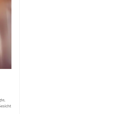
te,
Gesicht