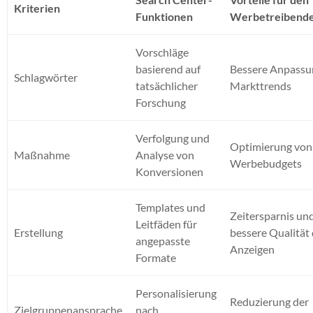
Kriterien
Funktionen
Werbetreibend
Vorschläge
basierend auf
Bessere Anpassu
Schlagwörter
tatsächlicher
Markttrends
Forschung
Verfolgung und
Optimierung von
Maßnahme
Analyse von
Werbebudgets
Konversionen
Templates und
Zeitersparnis un
Leitfäden für
Erstellung
bessere Qualität
angepasste
Anzeigen
Formate
Personalisierung
Reduzierung der
Zielgruppenansprache
nach