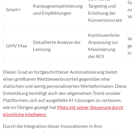
G
Kampagnenoptimierung
Targeting und
Smart+
n
und Empfehlungen
Erhöhung der
V
Konversionsrate
Kontinuierliche
Ve
Detaillierte Analyse der
Anpassung zur
GMV Max
ge
Leistung
Maximierung
in
des ROI
Dieser Grad an fortgeschrittener Automatisierung bietet
einen greifbaren Wettbewerbsvorteil gegenüber eher
statischen und wenig personalisierten Werbeformaten. Diese
Entwicklung bestätigt auch den allgemeinen Trend sozialer
Plattformen, sich auf ausgefeilte KI-Lösungen zu verlassen,
wie im Übrigen gezeigt hat
Meta mit seiner Steuerung durch
künstliche Intelligenz
.
Durch die Integration dieser Innovationen in ihre