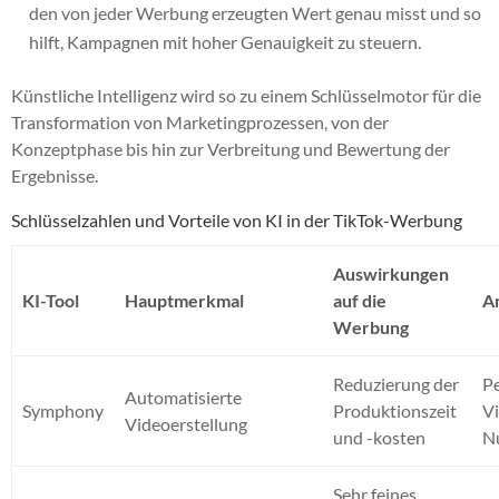
den von jeder Werbung erzeugten Wert genau misst und so
hilft, Kampagnen mit hoher Genauigkeit zu steuern.
Künstliche Intelligenz wird so zu einem Schlüsselmotor für die
Transformation von Marketingprozessen, von der
Konzeptphase bis hin zur Verbreitung und Bewertung der
Ergebnisse.
Schlüsselzahlen und Vorteile von KI in der TikTok-Werbung
Auswirkungen
KI-Tool
Hauptmerkmal
auf die
A
Werbung
Reduzierung der
Pe
Automatisierte
Symphony
Produktionszeit
V
Videoerstellung
und -kosten
N
Sehr feines