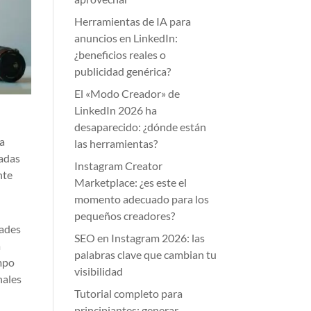
Herramientas de IA para
anuncios en LinkedIn:
¿beneficios reales o
publicidad genérica?
El «Modo Creador» de
LinkedIn 2026 ha
desaparecido: ¿dónde están
ia
las herramientas?
ladas
Instagram Creator
nte
Marketplace: ¿es este el
momento adecuado para los
pequeños creadores?
dades
SEO en Instagram 2026: las
a
palabras clave que cambian tu
empo
visibilidad
nales
Tutorial completo para
principiantes: generar