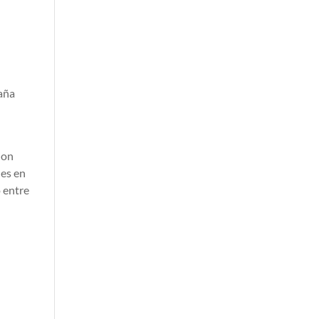
paña
ion
les en
 entre