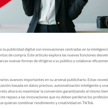
la publicidad digital con innovaciones centradas en la inteligenc
ientos de compra. Este artículo explora las nuevas funciones desve
rcas nuevas formas de dirigirse a su público y colaborar eficazme
arios avances importantes en su arsenal publicitario. Estas nove
ización basada en datos precisos, automatización inteligente y un
l reto ahora es maximizar la conversión garantizando al mismo ti
 Este repaso a las innovaciones que no deben perderse los profesio
ue quieran combinar rendimiento y creatividad en TikTok.