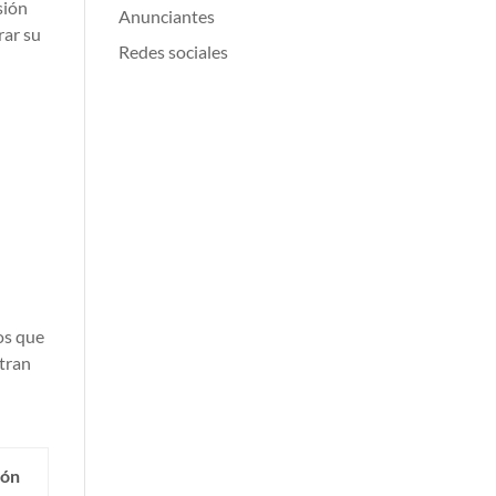
sión
Anunciantes
rar su
Redes sociales
os que
ntran
ión