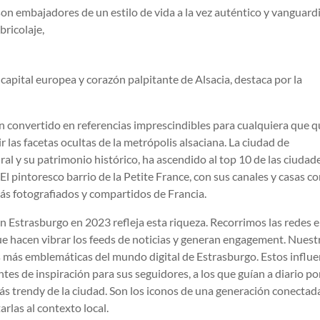
on embajadores de un estilo de vida a la vez auténtico y vanguardi
bricolaje,
capital europea y corazón palpitante de Alsacia, destaca por la
n convertido en referencias imprescindibles para cualquiera que q
r las facetas ocultas de la metrópolis alsaciana. La ciudad de
al y su patrimonio histórico, ha ascendido al top 10 de las ciudad
El pintoresco barrio de la Petite France, con sus canales y casas c
ás fotografiados y compartidos de Francia.
n Estrasburgo en 2023 refleja esta riqueza. Recorrimos las redes 
que hacen vibrar los feeds de noticias y generan engagement. Nuest
as más emblemáticas del mundo digital de Estrasburgo. Estos influe
ntes de inspiración para sus seguidores, a los que guían a diario po
más trendy de la ciudad. Son los iconos de una generación conectad
rlas al contexto local.