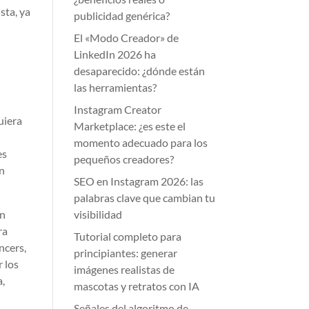
sta, ya
publicidad genérica?
El «Modo Creador» de
LinkedIn 2026 ha
desaparecido: ¿dónde están
las herramientas?
Instagram Creator
uiera
Marketplace: ¿es este el
momento adecuado para los
es
pequeños creadores?
on
SEO en Instagram 2026: las
palabras clave que cambian tu
en
visibilidad
ra
Tutorial completo para
ncers,
principiantes: generar
r los
imágenes realistas de
a,
mascotas y retratos con IA
Señales del algoritmo de