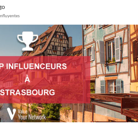
go
influyentes