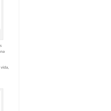
us
una
 vida,