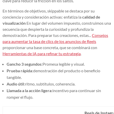
clave para reducir la fricción en los saltos.
En términos de objetivos, skippable se destaca por su
conciencia y consideración activas: enfatiza la
calidad de
visualización
En lugar del volumen impuesto, construimos una
secuencia que despierta la curiosidad y profundiza la
demostración. Para preparar tus creaciones, estas...
Consejos
para aumentar la tasa de clics de los anuncios de Reels
proporcionar una base concreta, que se combinará con
Herramientas de IA para refinar tu estrategia
.
Gancho 3 segundos
:Promesa legible y visual.
Prueba rápida
:demostración del producto o beneficio
tangible.
Audio útil
:ritmo, subtítulos, coherencia.
Llamada a la acción ligera
:incentivo para continuar sin
romper el flujo.
Reels de Instag