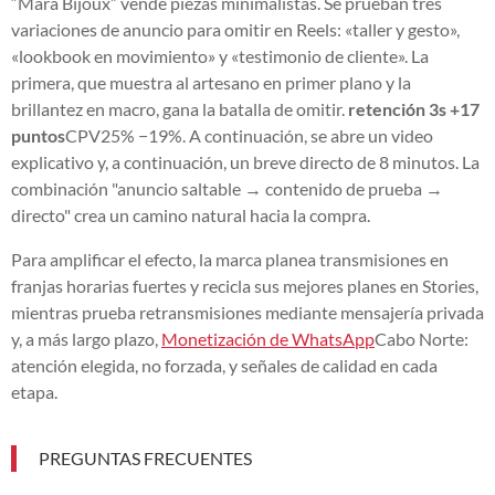
“Mara Bijoux” vende piezas minimalistas. Se prueban tres
variaciones de anuncio para omitir en Reels: «taller y gesto»,
«lookbook en movimiento» y «testimonio de cliente». La
primera, que muestra al artesano en primer plano y la
brillantez en macro, gana la batalla de omitir.
retención 3s +17
puntos
CPV25% −19%. A continuación, se abre un video
explicativo y, a continuación, un breve directo de 8 minutos. La
combinación "anuncio saltable → contenido de prueba →
directo" crea un camino natural hacia la compra.
Para amplificar el efecto, la marca planea transmisiones en
franjas horarias fuertes y recicla sus mejores planes en Stories,
mientras prueba retransmisiones mediante mensajería privada
y, a más largo plazo,
Monetización de WhatsApp
Cabo Norte:
atención elegida, no forzada, y señales de calidad en cada
etapa.
PREGUNTAS FRECUENTES