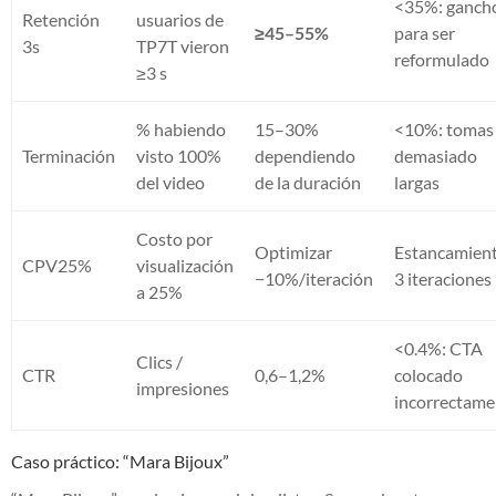
<35%: ganch
Retención
usuarios de
≥45–55%
para ser
3s
TP7T vieron
reformulado
≥3 s
% habiendo
15–30%
<10%: tomas
Terminación
visto 100%
dependiendo
demasiado
del video
de la duración
largas
Costo por
Optimizar
Estancamien
CPV25%
visualización
−10%/iteración
3 iteraciones
a 25%
<0.4%: CTA
Clics /
CTR
0,6–1,2%
colocado
impresiones
incorrectame
Caso práctico: “Mara Bijoux”