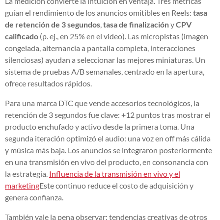
La medición convierte la intuición en ventaja. Tres métricas
guían el rendimiento de los anuncios omitibles en Reels:
tasa
de retención de 3 segundos
,
tasa de finalización
y
CPV
calificado
(p. ej., en 25% en el video). Las micropistas (imagen
congelada, alternancia a pantalla completa, interacciones
silenciosas) ayudan a seleccionar las mejores miniaturas. Un
sistema de pruebas A/B semanales, centrado en la apertura,
ofrece resultados rápidos.
Para una marca DTC que vende accesorios tecnológicos, la
retención de 3 segundos fue clave: +12 puntos tras mostrar el
producto enchufado y activo desde la primera toma. Una
segunda iteración optimizó el audio: una voz en off más cálida
y música más baja. Los anuncios se integraron posteriormente
en una transmisión en vivo del producto, en consonancia con
la estrategia.
Influencia de la transmisión en vivo y el
marketing
Este continuo reduce el costo de adquisición y
genera confianza.
También vale la pena observar: tendencias creativas de otros