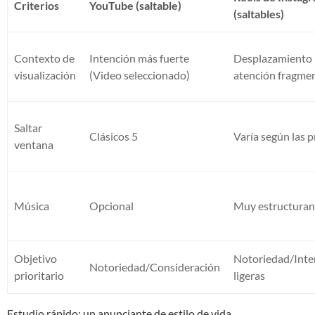
Criterios
YouTube (saltable)
(saltables)
Contexto de
Intención más fuerte
Desplazamiento 
visualización
(Video seleccionado)
atención fragme
Saltar
Clásicos 5
Varía según las 
ventana
Música
Opcional
Muy estructuran
Objetivo
Notoriedad/Inte
Notoriedad/Consideración
prioritario
ligeras
Estudio rápido: un anunciante de estilo de vida