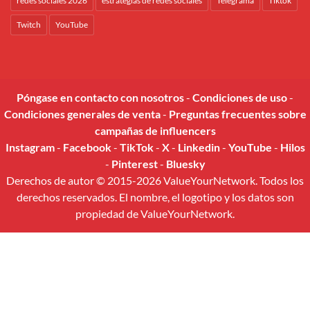
redes sociales 2026
estrategias de redes sociales
Telegrama
Tiktok
Twitch
YouTube
Póngase en contacto con nosotros
-
Condiciones de uso
-
Condiciones generales de venta
-
Preguntas frecuentes sobre
campañas de influencers
Instagram
-
Facebook
-
TikTok
-
X
-
Linkedin
-
YouTube
-
Hilos
-
Pinterest
-
Bluesky
Derechos de autor © 2015-2026 ValueYourNetwork. Todos los
derechos reservados. El nombre, el logotipo y los datos son
propiedad de ValueYourNetwork.