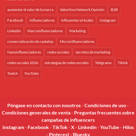
aumentar el valor de la marca
ValueYourNetwork Opinión
B2B
Facebook
Influenciadores
Influyentes virtuales
Instagram
Linkedin
Macroinfluenciadores
Marketing
comercialización de castañas
Microinfluenciadores
Nanoinfluenciadores
redes sociales
secretos de marketing
redes sociales 2026
estrategias de redes sociales
Telegrama
Tiktok
Twitch
YouTube
Póngase en contacto con nosotros
-
Condiciones de uso
-
Condiciones generales de venta
-
Preguntas frecuentes sobre
campañas de influencers
Instagram
-
Facebook
-
TikTok
-
X
-
Linkedin
-
YouTube
-
Hilos
-
Pinterest
-
Bluesky