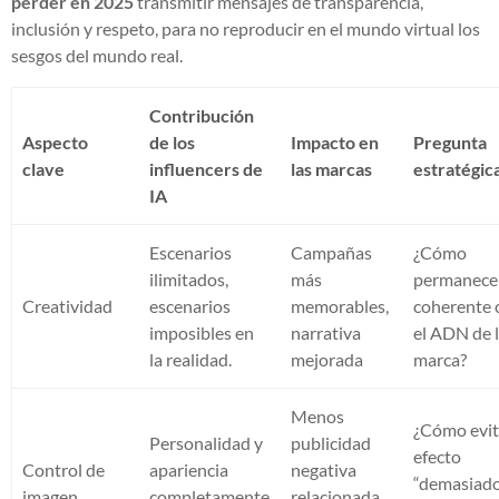
perder en 2025
transmitir mensajes de transparencia,
inclusión y respeto, para no reproducir en el mundo virtual los
sesgos del mundo real.
Contribución
Aspecto
de los
Impacto en
Pregunta
clave
influencers de
las marcas
estratégic
IA
Escenarios
Campañas
¿Cómo
ilimitados,
más
permanece
Creatividad
escenarios
memorables,
coherente 
imposibles en
narrativa
el ADN de 
la realidad.
mejorada
marca?
Menos
¿Cómo evit
Personalidad y
publicidad
efecto
Control de
apariencia
negativa
“demasiad
imagen
completamente
relacionada