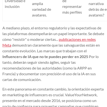
Diversidad e
de
amplia
narrativa
inclusión
representar
variedad de
detrás de e
más perfiles
avatares.
avatares?
A mediano plazo, el entorno regulatorio y las expectativas de
las plataformas desempeñarán un papel importante. Se debate
cómo "resistir" o moderar ciertas...
publicaciones en redes
Meta
demuestran claramente que las salvaguardas están en
constante evolución. Las marcas que trabajan con el
Influencers de IA que no te puedes perder en 2025
Por lo
tanto, deberán seguir siendo ágiles, seguir las
recomendaciones de las autoridades (como la ARPP en
Francia) y documentar con precisión el uso de la IA en sus
cartas de comunicación.
En este panorama en constante cambio, la orientación experta
en marketing de influencers es crucial. ValueYourNetwork,
presente en el mercado desde 2016, se posiciona como un
socio de confianza para orquestar campañas que combinan