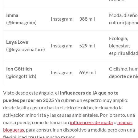
Imma
Moda, diseño
Instagram
388 mil
(@imma.gram)
cultura japon
Ecología,
Leya Love
Instagram
529 mil
bienestar,
(@leyalovenature)
espiritualidad
Ion Göttlich
Ciclismo, hum
Instagram
69,6 mil
(@iongottlich)
deporte de n
Visto desde este ángulo, el
Influencers de IA que no te
puedes perder en 2025
Ya cubren un espectro muy amplio:
desde la alta costura hasta el ciclo de nicho, incluyendo la
activación minorista y las causas ambientales. Por lo tanto, una
marca puede, como lo haría con
influencers de moda
o
mamás
blogueras
, para construir un dispositivo a medida pero con una
flexibilidad creativa mucho mayor.