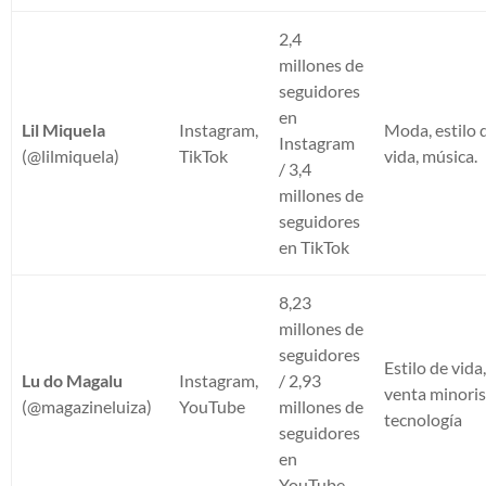
2,4
millones de
seguidores
en
Lil Miquela
Instagram,
Moda, estilo 
Instagram
(@lilmiquela)
TikTok
vida, música.
/ 3,4
millones de
seguidores
en TikTok
8,23
millones de
seguidores
Estilo de vida
Lu do Magalu
Instagram,
/ 2,93
venta minoris
(@magazineluiza)
YouTube
millones de
tecnología
seguidores
en
YouTube