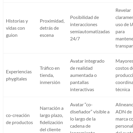
Revelar
Posibilidad de
claramen
Historias y
Proximidad,
interacciones
uso de I
vidas con
detrás de
semiautomatizadas
para
guion
escena
24/7
mantene
transpar
Avatar integrado
Mayore
Tráfico en
de realidad
costos d
Experiencias
tienda,
aumentada o
producc
phygitales
inmersión
pantallas
coordin
interactivas
técnica
Avatar “co-
Alineand
Narración a
diseñador” visible a
ADN de 
co-creación
largo plazo,
lo largo de la
marca co
de productos
fidelización
cadena de
persona
del cliente
lanzamiento
del avat