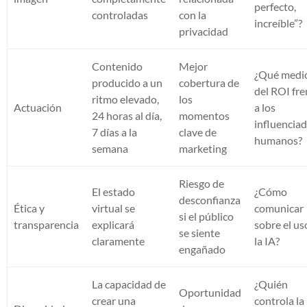
perfecto,
controladas
con la
increíble”?
privacidad
Contenido
Mejor
¿Qué medi
producido a un
cobertura de
del ROI fre
ritmo elevado,
los
Actuación
a los
24 horas al día,
momentos
influencia
7 días a la
clave de
humanos?
semana
marketing
Riesgo de
El estado
¿Cómo
desconfianza
Ética y
virtual se
comunicar
si el público
transparencia
explicará
sobre el us
se siente
claramente
la IA?
engañado
La capacidad de
¿Quién
Oportunidad
crear una
controla la