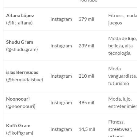
Aitana López
Fitness, moda
Instagram
379 mil
(@fit_aitana)
juegos
Moda de lujo,
Shudu Gram
Instagram
239 mil
belleza, alta
(@shudu.gram)
tecnología.
Moda
islas Bermudas
Instagram
210 mil
vanguardista,
(@bermudaisbae)
futurismo
Noonoouri
Moda, lujo,
Instagram
495 mil
(@noonoouri)
entretenimie
Fitness,
Koffi Gram
Instagram
14,5 mil
streetwear,
(@koffigram)
urbano