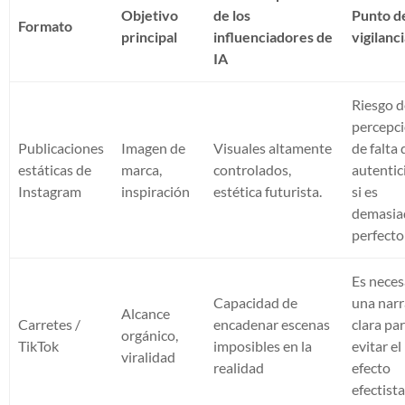
Objetivo
de los
Punto d
Formato
principal
influenciadores de
vigilanc
IA
Riesgo 
percepc
Publicaciones
Imagen de
Visuales altamente
de falta 
estáticas de
marca,
controlados,
autentic
Instagram
inspiración
estética futurista.
si es
demasia
perfecto
Es neces
Capacidad de
una narr
Alcance
Carretes /
encadenar escenas
clara pa
orgánico,
TikTok
imposibles en la
evitar el
viralidad
realidad
efecto
efectista