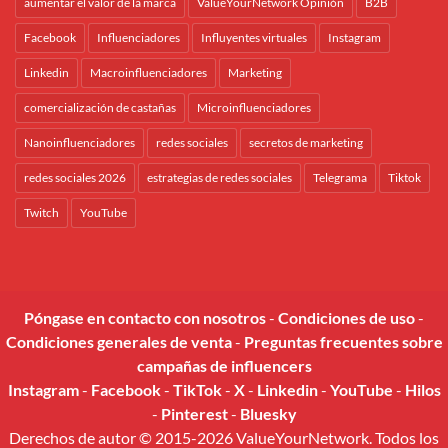
aumentar el valor de la marca
ValueYourNetwork Opinión
B2B
Facebook
Influenciadores
Influyentes virtuales
Instagram
Linkedin
Macroinfluenciadores
Marketing
comercialización de castañas
Microinfluenciadores
Nanoinfluenciadores
redes sociales
secretos de marketing
redes sociales 2026
estrategias de redes sociales
Telegrama
Tiktok
Twitch
YouTube
Póngase en contacto con nosotros
-
Condiciones de uso
-
Condiciones generales de venta
-
Preguntas frecuentes sobre
campañas de influencers
Instagram
-
Facebook
-
TikTok
-
X
-
Linkedin
-
YouTube
-
Hilos
-
Pinterest
-
Bluesky
Derechos de autor © 2015-2026 ValueYourNetwork. Todos los