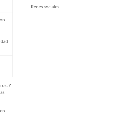
Redes sociales
con
idad
,
ros. Y
las
 en