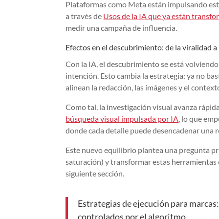
Plataformas como Meta están impulsando esta l
a través de
Usos de la IA que ya están transfo
medir una campaña de influencia.
Efectos en el descubrimiento: de la viralidad a
Con la IA, el descubrimiento se está volvien
intención. Esto cambia la estrategia: ya no bas
alinean la redacción, las imágenes y el context
Como tal, la investigación visual avanza ráp
búsqueda visual impulsada por IA
, lo que emp
donde cada detalle puede desencadenar una 
Este nuevo equilibrio plantea una pregunta pr
saturación) y transformar estas herramientas 
siguiente sección.
Estrategias de ejecución para marcas: 
controlados por el algoritmo