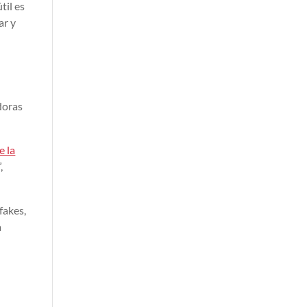
til es
ar y
doras
e la
,
fakes,
a