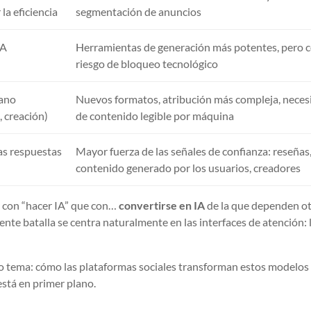
la eficiencia
segmentación de anuncios
IA
Herramientas de generación más potentes, pero 
riesgo de bloqueo tecnológico
iano
Nuevos formatos, atribución más compleja, neces
, creación)
de contenido legible por máquina
las respuestas
Mayor fuerza de las señales de confianza: reseñas
contenido generado por los usuarios, creadores
r con “hacer IA” que con…
convertirse en IA
de la que dependen ot
iente batalla se centra naturalmente en las interfaces de atención: 
mo tema: cómo las plataformas sociales transforman estos modelos
está en primer plano.