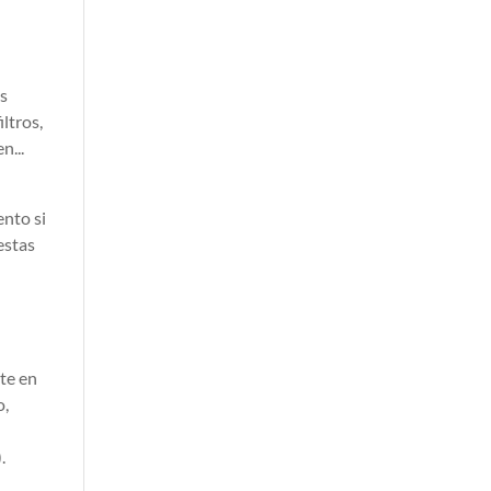
es
ltros,
n...
nto si
estas
ste en
o,
.