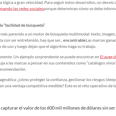
ógica a gran velocidad. Para seguir estos desarrollos, un desvío ú
rmando las redes sociales
porque determinan cómo se debe inform
 la “facilidad de búsqueda”
do más parecido a un motor de búsqueda multimodal: texto, imagen,
ta con ser entretenido, hay que ser...
encontrable
Las marcas gana
o de uso y luego dejan que el algoritmo haga su trabajo.
idamente. Un ejemplo sorprendente se puede encontrar en
El auge d
uja a las marcas a pensar en sus contenidos como “catálogos vivos”
recomendación.
agmática: ¿cómo proteger la confianza, gestionar los riesgos (deep
en una ventaja competitiva medible? Este es el reto operativo de l
capturar el valor de los 600 mil millones de dólares sin ser