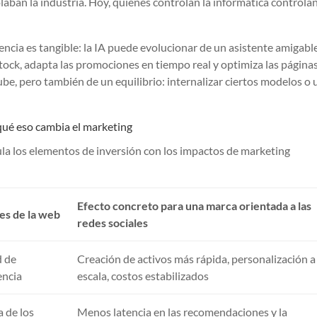
laban la industria. Hoy, quienes controlan la informática controlan
cia es tangible: la IA puede evolucionar de un asistente amigabl
stock, adapta las promociones en tiempo real y optimiza las página
e, pero también de un equilibrio: internalizar ciertos modelos o u
r qué eso cambia el marketing
cula los elementos de inversión con los impactos de marketing
Efecto concreto para una marca orientada a las
tes de la web
redes sociales
d de
Creación de activos más rápida, personalización a
encia
escala, costos estabilizados
 de los
Menos latencia en las recomendaciones y la