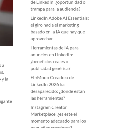
de LinkedIn: ¿oportunidad o
trampa para la audiencia?
LinkedIn Adobe AI Essentials:
el giro hacia el marketing
basado en la IA que hay que
aprovechar
Herramientas de IA para
anuncios en LinkedIn:
¿beneficios reales o
s a
publicidad genérica?
os.
El «Modo Creador» de
 y la
LinkedIn 2026 ha
desaparecido: ¿dónde están
las herramientas?
gigante
Instagram Creator
Marketplace: ¿es este el
momento adecuado para los
pequeños creadores?