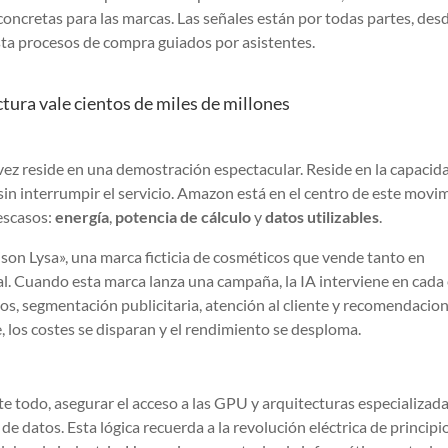
concretas para las marcas. Las señales están por todas partes, des
ta procesos de compra guiados por asistentes.
ctura vale cientos de miles de millones
ra vez reside en una demostración espectacular. Reside en la capacid
 sin interrumpir el servicio. Amazon está en el centro de este movi
escasos:
energía
,
potencia de cálculo
y
datos utilizables
.
aison Lysa», una marca ficticia de cosméticos que vende tanto en
l. Cuando esta marca lanza una campaña, la IA interviene en cada
os, segmentación publicitaria, atención al cliente y recomendacio
, los costes se disparan y el rendimiento se desploma.
nte todo, asegurar el acceso a las GPU y arquitecturas especializadas
e datos. Esta lógica recuerda a la revolución eléctrica de principi