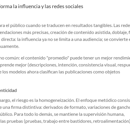
forma la influencia y las redes sociales
ra el público cuando se traducen en resultados tangibles. Las red
endaciones más precisas, creación de contenido asistida, doblaje, fi
recta: la influencia ya no se limita a una audiencia; se convierte e
nuamente.
no común: el contenido "promedio" puede tener un mejor rendimie
prende mejor (descripciones, intención, consistencia visual, respu
e los modelos ahora clasifican las publicaciones como objetos
enticidad
bargo, el riesgo es la homogeneización. El enfoque metódico consi
e una firma distintiva: derivados de formato, variaciones de ganch
público. Para todo lo demás, se mantiene la supervisión humana,
las pruebas (pruebas, trabajo entre bastidores, retroalimentación)