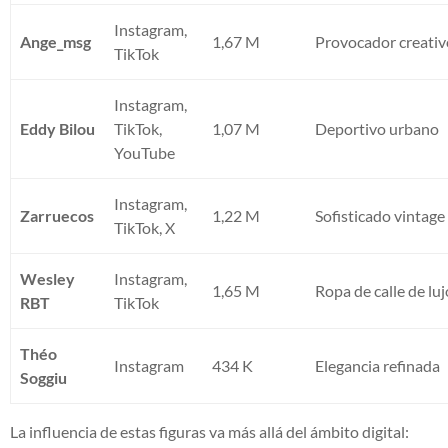
Instagram,
Ange_msg
1,67 M
Provocador creati
TikTok
Instagram,
Eddy Bilou
TikTok,
1,07 M
Deportivo urbano
YouTube
Instagram,
Zarruecos
1,22 M
Sofisticado vintage
TikTok, X
Wesley
Instagram,
1,65 M
Ropa de calle de luj
RBT
TikTok
Théo
Instagram
434 K
Elegancia refinada
Soggiu
La influencia de estas figuras va más allá del ámbito digital: