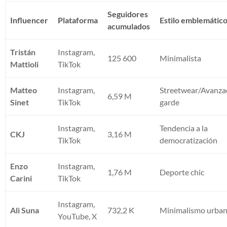
Seguidores
Influencer
Plataforma
Estilo emblemátic
acumulados
Tristán
Instagram,
125 600
Minimalista
Mattioli
TikTok
Matteo
Instagram,
Streetwear/Avanz
6,59 M
Sinet
TikTok
garde
Instagram,
Tendencia a la
CKJ
3,16 M
TikTok
democratización
Enzo
Instagram,
1,76 M
Deporte chic
Carini
TikTok
Instagram,
Ali Suna
732,2 K
Minimalismo urba
YouTube, X