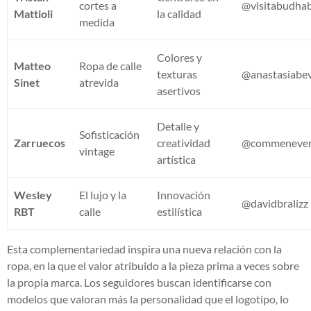
cortes a
@visitabudhab
Mattioli
la calidad
medida
Colores y
Matteo
Ropa de calle
texturas
@anastasiabev
Sinet
atrevida
asertivos
Detalle y
Sofisticación
Zarruecos
creatividad
@commenever
vintage
artística
Wesley
El lujo y la
Innovación
@davidbralizz
RBT
calle
estilística
Esta complementariedad inspira una nueva relación con la
ropa, en la que el valor atribuido a la pieza prima a veces sobre
la propia marca. Los seguidores buscan identificarse con
modelos que valoran más la personalidad que el logotipo, lo