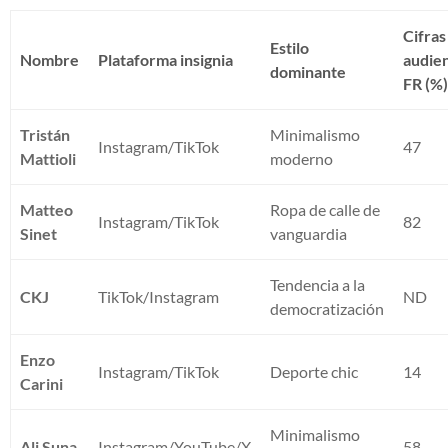
Cifras
Estilo
Nombre
Plataforma insignia
audie
dominante
FR (%
Tristán
Minimalismo
Instagram/TikTok
47
Mattioli
moderno
Matteo
Ropa de calle de
Instagram/TikTok
82
Sinet
vanguardia
Tendencia a la
CKJ
TikTok/Instagram
ND
democratización
Enzo
Instagram/TikTok
Deporte chic
14
Carini
Minimalismo
Ali Suna
Instagram/YouTube/X
58