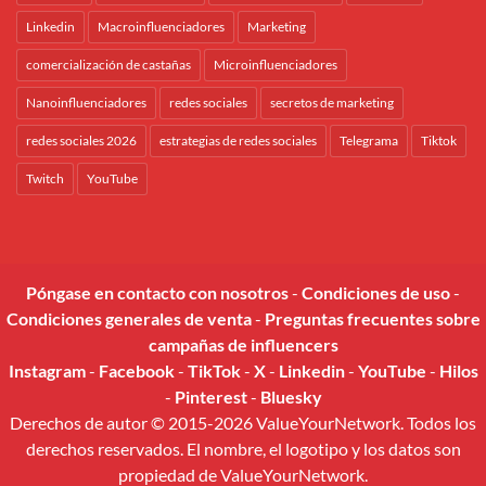
Linkedin
Macroinfluenciadores
Marketing
comercialización de castañas
Microinfluenciadores
Nanoinfluenciadores
redes sociales
secretos de marketing
redes sociales 2026
estrategias de redes sociales
Telegrama
Tiktok
Twitch
YouTube
Póngase en contacto con nosotros
-
Condiciones de uso
-
Condiciones generales de venta
-
Preguntas frecuentes sobre
campañas de influencers
Instagram
-
Facebook
-
TikTok
-
X
-
Linkedin
-
YouTube
-
Hilos
-
Pinterest
-
Bluesky
Derechos de autor © 2015-2026 ValueYourNetwork. Todos los
derechos reservados. El nombre, el logotipo y los datos son
propiedad de ValueYourNetwork.