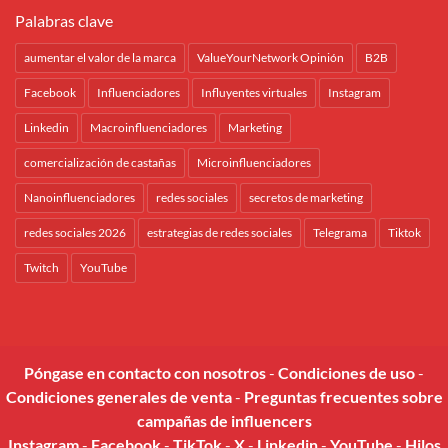
Palabras clave
aumentar el valor de la marca
ValueYourNetwork Opinión
B2B
Facebook
Influenciadores
Influyentes virtuales
Instagram
Linkedin
Macroinfluenciadores
Marketing
comercialización de castañas
Microinfluenciadores
Nanoinfluenciadores
redes sociales
secretos de marketing
redes sociales 2026
estrategias de redes sociales
Telegrama
Tiktok
Twitch
YouTube
Póngase en contacto con nosotros
-
Condiciones de uso
-
Condiciones generales de venta
-
Preguntas frecuentes sobre
campañas de influencers
Instagram
-
Facebook
-
TikTok
-
X
-
Linkedin
-
YouTube
-
Hilos