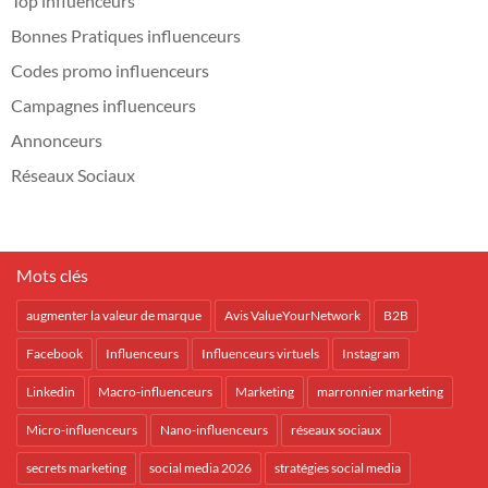
Top influenceurs
Bonnes Pratiques influenceurs
Codes promo influenceurs
Campagnes influenceurs
Annonceurs
Réseaux Sociaux
Mots clés
augmenter la valeur de marque
Avis ValueYourNetwork
B2B
Facebook
Influenceurs
Influenceurs virtuels
Instagram
Linkedin
Macro-influenceurs
Marketing
marronnier marketing
Micro-influenceurs
Nano-influenceurs
réseaux sociaux
secrets marketing
social media 2026
stratégies social media