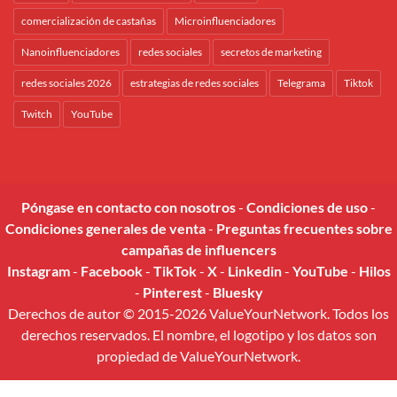
comercialización de castañas
Microinfluenciadores
Nanoinfluenciadores
redes sociales
secretos de marketing
redes sociales 2026
estrategias de redes sociales
Telegrama
Tiktok
Twitch
YouTube
Póngase en contacto con nosotros
-
Condiciones de uso
-
Condiciones generales de venta
-
Preguntas frecuentes sobre
campañas de influencers
Instagram
-
Facebook
-
TikTok
-
X
-
Linkedin
-
YouTube
-
Hilos
-
Pinterest
-
Bluesky
Derechos de autor © 2015-2026 ValueYourNetwork. Todos los
derechos reservados. El nombre, el logotipo y los datos son
propiedad de ValueYourNetwork.