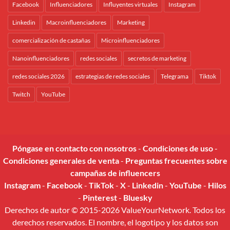
Facebook
Influenciadores
Influyentes virtuales
Instagram
Linkedin
Macroinfluenciadores
Marketing
comercialización de castañas
Microinfluenciadores
Nanoinfluenciadores
redes sociales
secretos de marketing
redes sociales 2026
estrategias de redes sociales
Telegrama
Tiktok
Twitch
YouTube
Póngase en contacto con nosotros
-
Condiciones de uso
-
Condiciones generales de venta
-
Preguntas frecuentes sobre
campañas de influencers
Instagram
-
Facebook
-
TikTok
-
X
-
Linkedin
-
YouTube
-
Hilos
-
Pinterest
-
Bluesky
Derechos de autor © 2015-2026 ValueYourNetwork. Todos los
derechos reservados. El nombre, el logotipo y los datos son