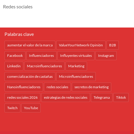
Redes sociales
Palabras clave
aumentar el valor de la marca
ValueYourNetwork Opinión
B2B
Facebook
Influenciadores
Influyentes virtuales
Instagram
Linkedin
Macroinfluenciadores
Marketing
comercialización de castañas
Microinfluenciadores
Nanoinfluenciadores
redes sociales
secretos de marketing
redes sociales 2026
estrategias de redes sociales
Telegrama
Tiktok
Twitch
YouTube